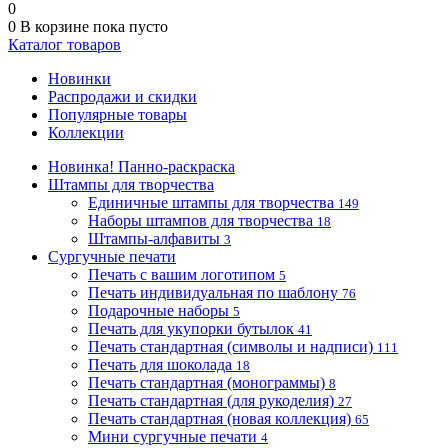
0
0
В корзине
пока пусто
Каталог товаров
Новинки
Распродажи и скидки
Популярные товары
Коллекции
Новинка! Панно-раскраска
Штампы для творчества
Единичные штампы для творчества
149
Наборы штампов для творчества
18
Штампы-алфавиты
3
Сургучные печати
Печать с вашим логотипом
5
Печать индивидуальная по шаблону
76
Подарочные наборы
5
Печать для укупорки бутылок
41
Печать стандартная (символы и надписи)
111
Печать для шоколада
18
Печать стандартная (монограммы)
8
Печать стандартная (для рукоделия)
27
Печать стандартная (новая коллекция)
65
Мини сургучные печати
4