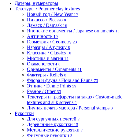
Датеры, нумераторы
Текстуры / Polymer clay textures
Новый год / New Year
17
Пикассо / Picasso
8
Дамаск / Damask
16
Японские орнаменты / Japanese ornaments
13
Античность
19
Геометрия / Geometry
23
Изразцы / Азулежу
8
Классика / Classics
10
Мистика и магия
14
Окаменелости
8
Орнаменты / Ornaments
41
Фактуры / Reliefs
8
Флора и фауна / Flora and Fauna
73
Этника / Ethnic Prints
59
Разное / Other
33
Текстуры и трафареты на заказ / Custom-made
textures and silk screens
2
Личная печать мастера / Personal stamps
3
Рукоятки
Для сургучных печатей
7
Деревянные рукоятки
15
Металлические рукоятки
7
Фигурные рукоятки
3