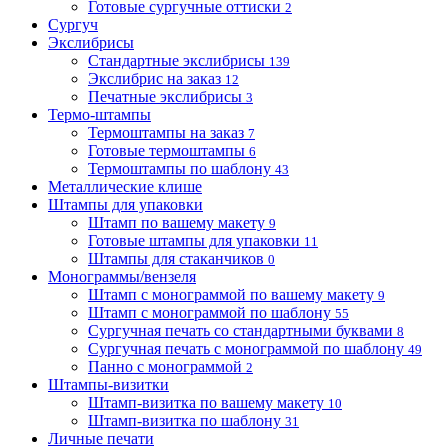
Готовые сургучные оттиски
2
Сургуч
Экслибрисы
Стандартные экслибрисы
139
Экслибрис на заказ
12
Печатные экслибрисы
3
Термо-штампы
Термоштампы на заказ
7
Готовые термоштампы
6
Термоштампы по шаблону
43
Металлические клише
Штампы для упаковки
Штамп по вашему макету
9
Готовые штампы для упаковки
11
Штампы для стаканчиков
0
Монограммы/вензеля
Штамп с монограммой по вашему макету
9
Штамп с монограммой по шаблону
55
Сургучная печать со стандартными буквами
8
Сургучная печать с монограммой по шаблону
49
Панно с монограммой
2
Штампы-визитки
Штамп-визитка по вашему макету
10
Штамп-визитка по шаблону
31
Личные печати