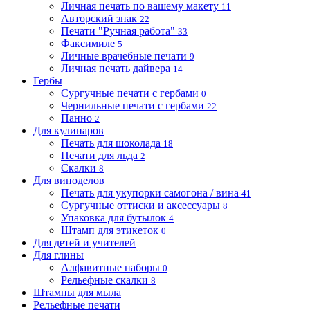
Личная печать по вашему макету
11
Авторский знак
22
Печати "Ручная работа"
33
Факсимиле
5
Личные врачебные печати
9
Личная печать дайвера
14
Гербы
Сургучные печати с гербами
0
Чернильные печати с гербами
22
Панно
2
Для кулинаров
Печать для шоколада
18
Печати для льда
2
Скалки
8
Для виноделов
Печать для укупорки самогона / вина
41
Сургучные оттиски и аксессуары
8
Упаковка для бутылок
4
Штамп для этикеток
0
Для детей и учителей
Для глины
Алфавитные наборы
0
Рельефные скалки
8
Штампы для мыла
Рельефные печати