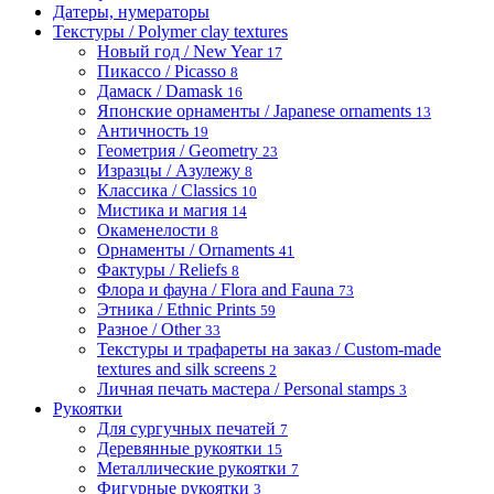
Датеры, нумераторы
Текстуры / Polymer clay textures
Новый год / New Year
17
Пикассо / Picasso
8
Дамаск / Damask
16
Японские орнаменты / Japanese ornaments
13
Античность
19
Геометрия / Geometry
23
Изразцы / Азулежу
8
Классика / Classics
10
Мистика и магия
14
Окаменелости
8
Орнаменты / Ornaments
41
Фактуры / Reliefs
8
Флора и фауна / Flora and Fauna
73
Этника / Ethnic Prints
59
Разное / Other
33
Текстуры и трафареты на заказ / Custom-made
textures and silk screens
2
Личная печать мастера / Personal stamps
3
Рукоятки
Для сургучных печатей
7
Деревянные рукоятки
15
Металлические рукоятки
7
Фигурные рукоятки
3