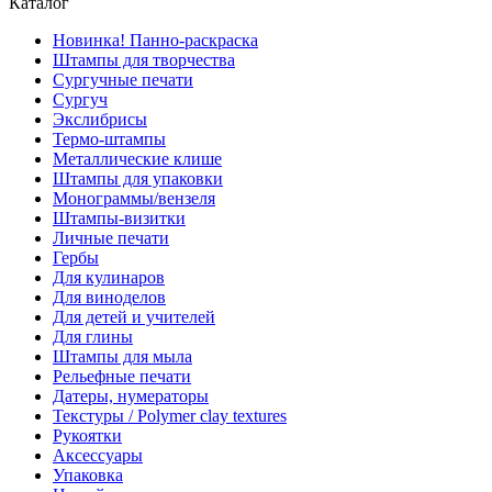
Каталог
Новинка! Панно-раскраска
Штампы для творчества
Сургучные печати
Сургуч
Экслибрисы
Термо-штампы
Металлические клише
Штампы для упаковки
Монограммы/вензеля
Штампы-визитки
Личные печати
Гербы
Для кулинаров
Для виноделов
Для детей и учителей
Для глины
Штампы для мыла
Рельефные печати
Датеры, нумераторы
Текстуры / Polymer clay textures
Рукоятки
Аксессуары
Упаковка