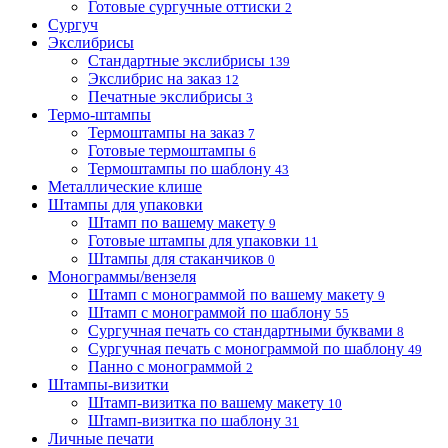
Готовые сургучные оттиски
2
Сургуч
Экслибрисы
Стандартные экслибрисы
139
Экслибрис на заказ
12
Печатные экслибрисы
3
Термо-штампы
Термоштампы на заказ
7
Готовые термоштампы
6
Термоштампы по шаблону
43
Металлические клише
Штампы для упаковки
Штамп по вашему макету
9
Готовые штампы для упаковки
11
Штампы для стаканчиков
0
Монограммы/вензеля
Штамп с монограммой по вашему макету
9
Штамп с монограммой по шаблону
55
Сургучная печать со стандартными буквами
8
Сургучная печать с монограммой по шаблону
49
Панно с монограммой
2
Штампы-визитки
Штамп-визитка по вашему макету
10
Штамп-визитка по шаблону
31
Личные печати