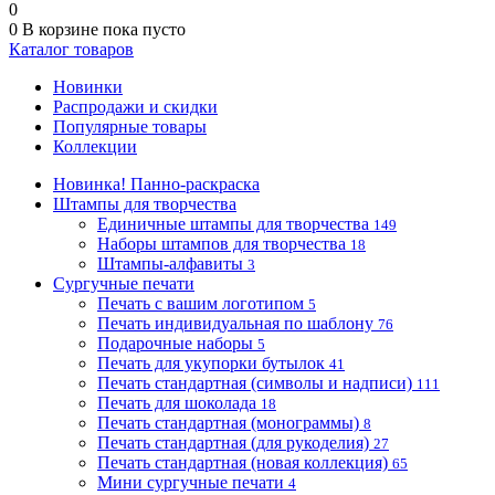
0
0
В корзине
пока пусто
Каталог товаров
Новинки
Распродажи и скидки
Популярные товары
Коллекции
Новинка! Панно-раскраска
Штампы для творчества
Единичные штампы для творчества
149
Наборы штампов для творчества
18
Штампы-алфавиты
3
Сургучные печати
Печать с вашим логотипом
5
Печать индивидуальная по шаблону
76
Подарочные наборы
5
Печать для укупорки бутылок
41
Печать стандартная (символы и надписи)
111
Печать для шоколада
18
Печать стандартная (монограммы)
8
Печать стандартная (для рукоделия)
27
Печать стандартная (новая коллекция)
65
Мини сургучные печати
4