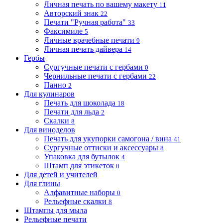
Личная печать по вашему макету
11
Авторский знак
22
Печати "Ручная работа"
33
Факсимиле
5
Личные врачебные печати
9
Личная печать дайвера
14
Гербы
Сургучные печати с гербами
0
Чернильные печати с гербами
22
Панно
2
Для кулинаров
Печать для шоколада
18
Печати для льда
2
Скалки
8
Для виноделов
Печать для укупорки самогона / вина
41
Сургучные оттиски и аксессуары
8
Упаковка для бутылок
4
Штамп для этикеток
0
Для детей и учителей
Для глины
Алфавитные наборы
0
Рельефные скалки
8
Штампы для мыла
Рельефные печати