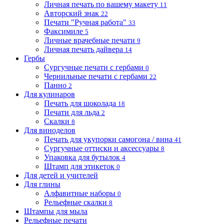
Личная печать по вашему макету
11
Авторский знак
22
Печати "Ручная работа"
33
Факсимиле
5
Личные врачебные печати
9
Личная печать дайвера
14
Гербы
Сургучные печати с гербами
0
Чернильные печати с гербами
22
Панно
2
Для кулинаров
Печать для шоколада
18
Печати для льда
2
Скалки
8
Для виноделов
Печать для укупорки самогона / вина
41
Сургучные оттиски и аксессуары
8
Упаковка для бутылок
4
Штамп для этикеток
0
Для детей и учителей
Для глины
Алфавитные наборы
0
Рельефные скалки
8
Штампы для мыла
Рельефные печати