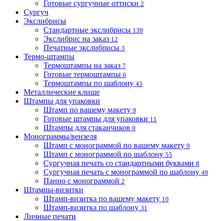
Готовые сургучные оттиски
2
Сургуч
Экслибрисы
Стандартные экслибрисы
139
Экслибрис на заказ
12
Печатные экслибрисы
3
Термо-штампы
Термоштампы на заказ
7
Готовые термоштампы
6
Термоштампы по шаблону
43
Металлические клише
Штампы для упаковки
Штамп по вашему макету
9
Готовые штампы для упаковки
11
Штампы для стаканчиков
0
Монограммы/вензеля
Штамп с монограммой по вашему макету
9
Штамп с монограммой по шаблону
55
Сургучная печать со стандартными буквами
8
Сургучная печать с монограммой по шаблону
49
Панно с монограммой
2
Штампы-визитки
Штамп-визитка по вашему макету
10
Штамп-визитка по шаблону
31
Личные печати