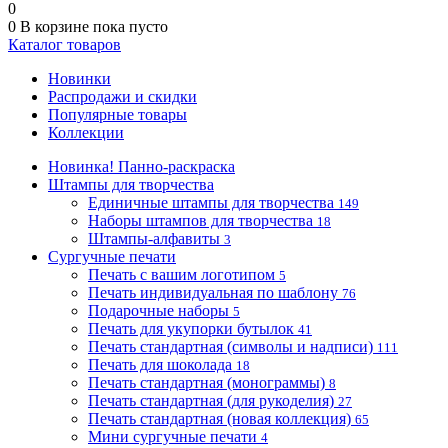
0
0
В корзине
пока пусто
Каталог товаров
Новинки
Распродажи и скидки
Популярные товары
Коллекции
Новинка! Панно-раскраска
Штампы для творчества
Единичные штампы для творчества
149
Наборы штампов для творчества
18
Штампы-алфавиты
3
Сургучные печати
Печать с вашим логотипом
5
Печать индивидуальная по шаблону
76
Подарочные наборы
5
Печать для укупорки бутылок
41
Печать стандартная (символы и надписи)
111
Печать для шоколада
18
Печать стандартная (монограммы)
8
Печать стандартная (для рукоделия)
27
Печать стандартная (новая коллекция)
65
Мини сургучные печати
4