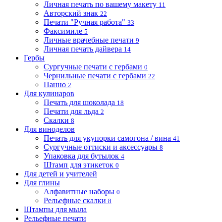
Личная печать по вашему макету
11
Авторский знак
22
Печати "Ручная работа"
33
Факсимиле
5
Личные врачебные печати
9
Личная печать дайвера
14
Гербы
Сургучные печати с гербами
0
Чернильные печати с гербами
22
Панно
2
Для кулинаров
Печать для шоколада
18
Печати для льда
2
Скалки
8
Для виноделов
Печать для укупорки самогона / вина
41
Сургучные оттиски и аксессуары
8
Упаковка для бутылок
4
Штамп для этикеток
0
Для детей и учителей
Для глины
Алфавитные наборы
0
Рельефные скалки
8
Штампы для мыла
Рельефные печати