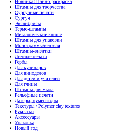
Новинка! Панно-раскраска
Штампы для творчества
Сургучные печати
Сургуч
Экслибрисы
Термо-штампы
Металлические клише
Штампы для упаковки
Монограммы/вензеля
Штампы-визитки
Личные печати
Гербы
Для кулинаров
Для виноделов
Для детей и учителей
Для глины
Штампы для мыла
Рельефные печати
Датеры, нумераторы
Текстуры / Polymer clay textures
Рукоятки
Аксессуары
Упаковка
Новый год