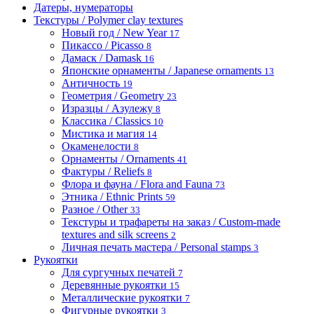
Датеры, нумераторы
Текстуры / Polymer clay textures
Новый год / New Year
17
Пикассо / Picasso
8
Дамаск / Damask
16
Японские орнаменты / Japanese ornaments
13
Античность
19
Геометрия / Geometry
23
Изразцы / Азулежу
8
Классика / Classics
10
Мистика и магия
14
Окаменелости
8
Орнаменты / Ornaments
41
Фактуры / Reliefs
8
Флора и фауна / Flora and Fauna
73
Этника / Ethnic Prints
59
Разное / Other
33
Текстуры и трафареты на заказ / Custom-made
textures and silk screens
2
Личная печать мастера / Personal stamps
3
Рукоятки
Для сургучных печатей
7
Деревянные рукоятки
15
Металлические рукоятки
7
Фигурные рукоятки
3