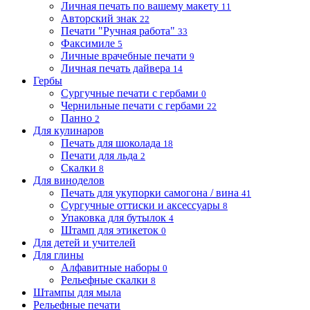
Личная печать по вашему макету
11
Авторский знак
22
Печати "Ручная работа"
33
Факсимиле
5
Личные врачебные печати
9
Личная печать дайвера
14
Гербы
Сургучные печати с гербами
0
Чернильные печати с гербами
22
Панно
2
Для кулинаров
Печать для шоколада
18
Печати для льда
2
Скалки
8
Для виноделов
Печать для укупорки самогона / вина
41
Сургучные оттиски и аксессуары
8
Упаковка для бутылок
4
Штамп для этикеток
0
Для детей и учителей
Для глины
Алфавитные наборы
0
Рельефные скалки
8
Штампы для мыла
Рельефные печати