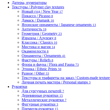
Датеры, нумераторы
Текстуры / Polymer clay textures
Новый год / New Year
17
Пикассо / Picasso
8
Дамаск / Damask
16
Японские орнаменты / Japanese ornaments
13
Античность
19
Геометрия / Geometry
23
Изразцы / Азулежу
8
Классика / Classics
10
Мистика и магия
14
Окаменелости
8
Орнаменты / Ornaments
41
Фактуры / Reliefs
8
Флора и фауна / Flora and Fauna
73
Этника / Ethnic Prints
59
Разное / Other
33
Текстуры и трафареты на заказ / Custom-made textures 
Личная печать мастера / Personal stamps
3
Рукоятки
Для сургучных печатей
7
Деревянные рукоятки
15
Металлические рукоятки
7
Фигурные рукоятки
3
Премиум-рукоятки
15