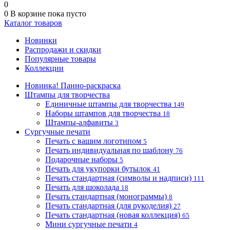
0
0
В корзине
пока пусто
Каталог товаров
Новинки
Распродажи и скидки
Популярные товары
Коллекции
Новинка! Панно-раскраска
Штампы для творчества
Единичные штампы для творчества
149
Наборы штампов для творчества
18
Штампы-алфавиты
3
Сургучные печати
Печать с вашим логотипом
5
Печать индивидуальная по шаблону
76
Подарочные наборы
5
Печать для укупорки бутылок
41
Печать стандартная (символы и надписи)
111
Печать для шоколада
18
Печать стандартная (монограммы)
8
Печать стандартная (для рукоделия)
27
Печать стандартная (новая коллекция)
65
Мини сургучные печати
4