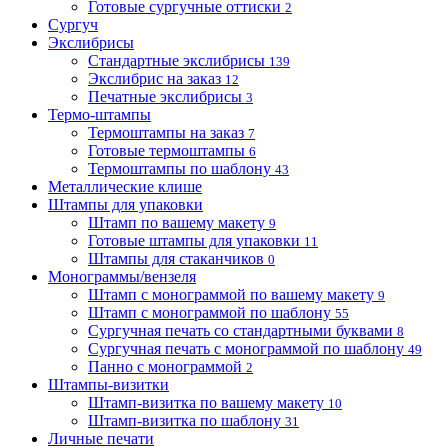
Готовые сургучные оттиски
2
Сургуч
Экслибрисы
Стандартные экслибрисы
139
Экслибрис на заказ
12
Печатные экслибрисы
3
Термо-штампы
Термоштампы на заказ
7
Готовые термоштампы
6
Термоштампы по шаблону
43
Металлические клише
Штампы для упаковки
Штамп по вашему макету
9
Готовые штампы для упаковки
11
Штампы для стаканчиков
0
Монограммы/вензеля
Штамп с монограммой по вашему макету
9
Штамп с монограммой по шаблону
55
Сургучная печать со стандартными буквами
8
Сургучная печать с монограммой по шаблону
49
Панно с монограммой
2
Штампы-визитки
Штамп-визитка по вашему макету
10
Штамп-визитка по шаблону
31
Личные печати