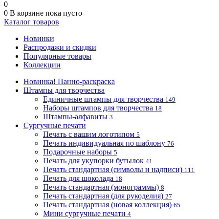
0
0
В корзине
пока пусто
Каталог товаров
Новинки
Распродажи и скидки
Популярные товары
Коллекции
Новинка! Панно-раскраска
Штампы для творчества
Единичные штампы для творчества
149
Наборы штампов для творчества
18
Штампы-алфавиты
3
Сургучные печати
Печать с вашим логотипом
5
Печать индивидуальная по шаблону
76
Подарочные наборы
5
Печать для укупорки бутылок
41
Печать стандартная (символы и надписи)
111
Печать для шоколада
18
Печать стандартная (монограммы)
8
Печать стандартная (для рукоделия)
27
Печать стандартная (новая коллекция)
65
Мини сургучные печати
4