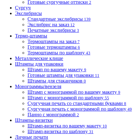
Готовые сургучные оттиски
2
Сургуч
Экслибрисы
Стандартные экслибрисы
139
Экслибрис на заказ
12
Печатные экслибрисы
3
Термо-штампы
Термоштампы на заказ
7
Готовые термоштампы
6
Термоштампы по шаблону
43
Металлические клише
Штампы для упаковки
Штамп по вашему макету
9
Готовые штампы для упаковки
11
Штампы для стаканчиков
0
Монограммы/вензеля
Штамп с монограммой по вашему макету
9
Штамп с монограммой по шаблону
55
Сургучная печать со стандартными буквами
8
Сургучная печать с монограммой по шаблону
49
Панно с монограммой
2
Штампы-визитки
Штамп-визитка по вашему макету
10
Штамп-визитка по шаблону
31
Личные печати