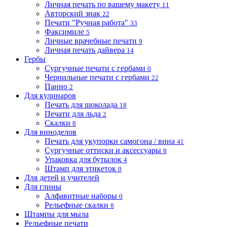
Личная печать по вашему макету
11
Авторский знак
22
Печати "Ручная работа"
33
Факсимиле
5
Личные врачебные печати
9
Личная печать дайвера
14
Гербы
Сургучные печати с гербами
0
Чернильные печати с гербами
22
Панно
2
Для кулинаров
Печать для шоколада
18
Печати для льда
2
Скалки
8
Для виноделов
Печать для укупорки самогона / вина
41
Сургучные оттиски и аксессуары
8
Упаковка для бутылок
4
Штамп для этикеток
0
Для детей и учителей
Для глины
Алфавитные наборы
0
Рельефные скалки
8
Штампы для мыла
Рельефные печати