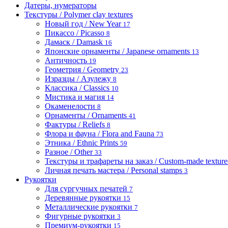
Датеры, нумераторы
Текстуры / Polymer clay textures
Новый год / New Year
17
Пикассо / Picasso
8
Дамаск / Damask
16
Японские орнаменты / Japanese ornaments
13
Античность
19
Геометрия / Geometry
23
Изразцы / Азулежу
8
Классика / Classics
10
Мистика и магия
14
Окаменелости
8
Орнаменты / Ornaments
41
Фактуры / Reliefs
8
Флора и фауна / Flora and Fauna
73
Этника / Ethnic Prints
59
Разное / Other
33
Текстуры и трафареты на заказ / Custom-made textures 
Личная печать мастера / Personal stamps
3
Рукоятки
Для сургучных печатей
7
Деревянные рукоятки
15
Металлические рукоятки
7
Фигурные рукоятки
3
Премиум-рукоятки
15