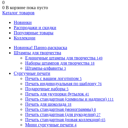
0
0
В корзине
пока пусто
Каталог товаров
Новинки
Распродажи и скидки
Популярные товары
Коллекции
Новинка! Панно-раскраска
Штампы для творчества
Единичные штампы для творчества
149
Наборы штампов для творчества
18
Штампы-алфавиты
3
Сургучные печати
Печать с вашим логотипом
5
Печать индивидуальная по шаблону
76
Подарочные наборы
5
Печать для укупорки бутылок
41
Печать стандартная (символы и надписи)
111
Печать для шоколада
18
Печать стандартная (монограммы)
8
Печать стандартная (для рукоделия)
27
Печать стандартная (новая коллекция)
65
Мини сургучные печати
4