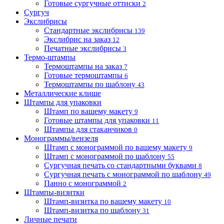
Готовые сургучные оттиски
2
Сургуч
Экслибрисы
Стандартные экслибрисы
139
Экслибрис на заказ
12
Печатные экслибрисы
3
Термо-штампы
Термоштампы на заказ
7
Готовые термоштампы
6
Термоштампы по шаблону
43
Металлические клише
Штампы для упаковки
Штамп по вашему макету
9
Готовые штампы для упаковки
11
Штампы для стаканчиков
0
Монограммы/вензеля
Штамп с монограммой по вашему макету
9
Штамп с монограммой по шаблону
55
Сургучная печать со стандартными буквами
8
Сургучная печать с монограммой по шаблону
49
Панно с монограммой
2
Штампы-визитки
Штамп-визитка по вашему макету
10
Штамп-визитка по шаблону
31
Личные печати