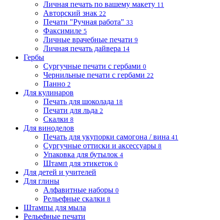
Личная печать по вашему макету
11
Авторский знак
22
Печати "Ручная работа"
33
Факсимиле
5
Личные врачебные печати
9
Личная печать дайвера
14
Гербы
Сургучные печати с гербами
0
Чернильные печати с гербами
22
Панно
2
Для кулинаров
Печать для шоколада
18
Печати для льда
2
Скалки
8
Для виноделов
Печать для укупорки самогона / вина
41
Сургучные оттиски и аксессуары
8
Упаковка для бутылок
4
Штамп для этикеток
0
Для детей и учителей
Для глины
Алфавитные наборы
0
Рельефные скалки
8
Штампы для мыла
Рельефные печати