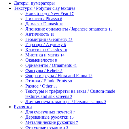
Датеры, нумераторы
Текстуры / Polymer clay textures
Новый год / New Year
17
Пикассо / Picasso
8
Дамаск / Damask
16
Японские орнаменты / Japanese ornaments
13
Античность
19
Геометрия / Geometry
23
Изразцы / Азулежу
8
Классика / Classics
10
Мистика и магия
14
Окаменелости
8
Орнаменты / Ornaments
41
Фактуры / Reliefs
8
Флора и фауна / Flora and Fauna
73
Этника / Ethnic Prints
59
Разное / Other
33
Текстуры и трафареты на заказ / Custom-made
textures and silk screens
2
Личная печать мастера / Personal stamps
3
Рукоятки
Для сургучных печатей
7
Деревянные рукоятки
15
Металлические рукоятки
7
Фигурные рукоятки
3