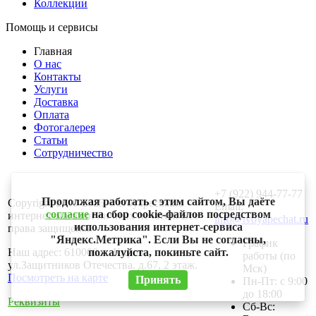
Коллекции
Помощь и сервисы
Главная
О нас
Контакты
Услуги
Доставка
Оплата
Фотогалерея
Статьи
Сотрудничество
+7 (922) 944-77-77
Продолжая работать с этим сайтом, Вы даёте
Copyright 2010-2025 © tvoyapechat.ru -
Email:
согласие
на сбор cookie-файлов посредством
интернет-магазин личных печатей. Все
info@tvoyapechat.ru
использования интернет-сервиса
права защищены.
"Яндекс.Метрика". Если Вы не согласны,
График
Наш адрес: 610000, г. Киров,
пожалуйста, покиньте сайт.
работы (по
ул.Защитников Отечества. д.67, 2 этаж.
Мск)
Посмотреть на карте
Принять
Пн-Пт: с 9:00
до 18:00
Реквизиты
Сб-Вс: