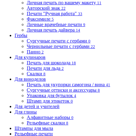
Личная печать по вашему макету
11
Авторский знак
22
Печати "Ручная работа"
33
Факсимиле
5
Личные врачебные печати
9
Личная печать дайвера
14
Гербы
Сургучные печати с гербами
0
Чернильные печати с гербами
22
Панно
2
Для кулинаров
Печать для шоколада
18
Печати для льда
2
Скалки
8
Для виноделов
Печать для укупорки самогона / вина
41
Сургучные оттиски и аксессуары
8
Упаковка для бутылок
4
Штамп для этикеток
0
Для детей и учителей
Для глины
Алфавитные наборы
0
Рельефные скалки
8
Штампы для мыла
Рельефные печати