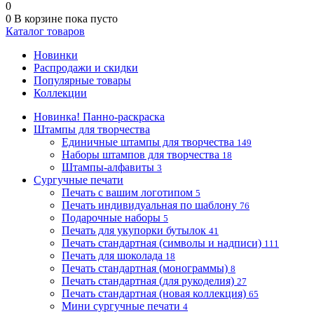
0
0
В корзине
пока пусто
Каталог товаров
Новинки
Распродажи и скидки
Популярные товары
Коллекции
Новинка! Панно-раскраска
Штампы для творчества
Единичные штампы для творчества
149
Наборы штампов для творчества
18
Штампы-алфавиты
3
Сургучные печати
Печать с вашим логотипом
5
Печать индивидуальная по шаблону
76
Подарочные наборы
5
Печать для укупорки бутылок
41
Печать стандартная (символы и надписи)
111
Печать для шоколада
18
Печать стандартная (монограммы)
8
Печать стандартная (для рукоделия)
27
Печать стандартная (новая коллекция)
65
Мини сургучные печати
4