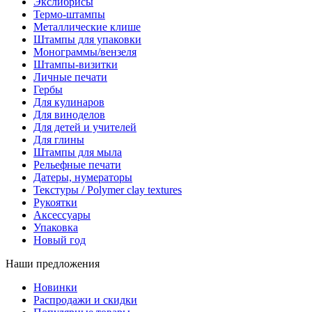
Экслибрисы
Термо-штампы
Металлические клише
Штампы для упаковки
Монограммы/вензеля
Штампы-визитки
Личные печати
Гербы
Для кулинаров
Для виноделов
Для детей и учителей
Для глины
Штампы для мыла
Рельефные печати
Датеры, нумераторы
Текстуры / Polymer clay textures
Рукоятки
Аксессуары
Упаковка
Новый год
Наши предложения
Новинки
Распродажи и скидки