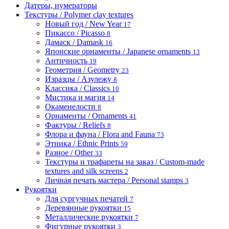
Датеры, нумераторы
Текстуры / Polymer clay textures
Новый год / New Year
17
Пикассо / Picasso
8
Дамаск / Damask
16
Японские орнаменты / Japanese ornaments
13
Античность
19
Геометрия / Geometry
23
Изразцы / Азулежу
8
Классика / Classics
10
Мистика и магия
14
Окаменелости
8
Орнаменты / Ornaments
41
Фактуры / Reliefs
8
Флора и фауна / Flora and Fauna
73
Этника / Ethnic Prints
59
Разное / Other
33
Текстуры и трафареты на заказ / Custom-made
textures and silk screens
2
Личная печать мастера / Personal stamps
3
Рукоятки
Для сургучных печатей
7
Деревянные рукоятки
15
Металлические рукоятки
7
Фигурные рукоятки
3