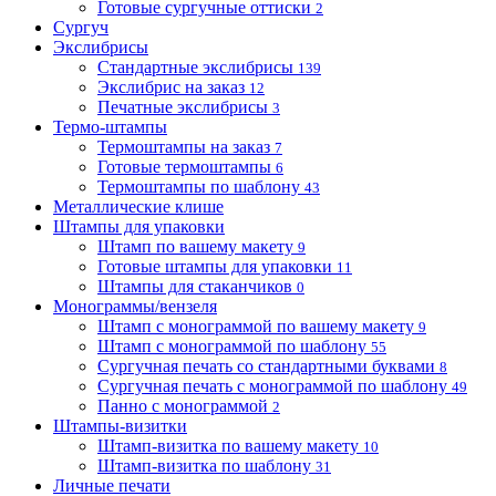
Готовые сургучные оттиски
2
Сургуч
Экслибрисы
Стандартные экслибрисы
139
Экслибрис на заказ
12
Печатные экслибрисы
3
Термо-штампы
Термоштампы на заказ
7
Готовые термоштампы
6
Термоштампы по шаблону
43
Металлические клише
Штампы для упаковки
Штамп по вашему макету
9
Готовые штампы для упаковки
11
Штампы для стаканчиков
0
Монограммы/вензеля
Штамп с монограммой по вашему макету
9
Штамп с монограммой по шаблону
55
Сургучная печать со стандартными буквами
8
Сургучная печать с монограммой по шаблону
49
Панно с монограммой
2
Штампы-визитки
Штамп-визитка по вашему макету
10
Штамп-визитка по шаблону
31
Личные печати