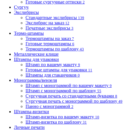
Готовые сургучные оттиски
2
Сургуч
Экслибрисы
Стандартные экслибрисы
139
Экслибрис на заказ
12
Печатные экслибрисы
3
Термо-штампы
Термоштампы на заказ
7
Готовые термоштампы
6
Термоштампы по шаблону
43
Металлические клише
Штампы для упаковки
Штамп по вашему макету
9
Готовые штампы для упаковки
11
Штампы для стаканчиков
0
Монограммы/вензеля
Штамп с монограммой по вашему макету
9
Штамп с монограммой по шаблону
55
Сургучная печать со стандартными буквами
8
Сургучная печать с монограммой по шаблону
49
Панно с монограммой
2
Штампы-визитки
Штамп-визитка по вашему макету
10
Штамп-визитка по шаблону
31
Личные печати