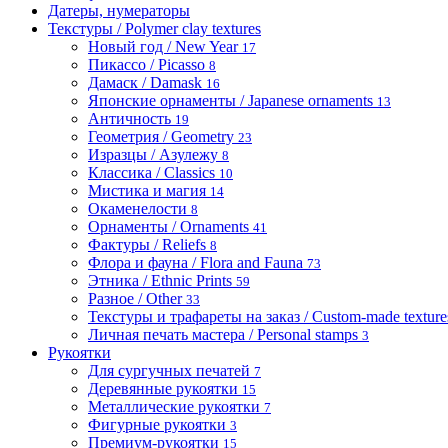
Датеры, нумераторы
Текстуры / Polymer clay textures
Новый год / New Year
17
Пикассо / Picasso
8
Дамаск / Damask
16
Японские орнаменты / Japanese ornaments
13
Античность
19
Геометрия / Geometry
23
Изразцы / Азулежу
8
Классика / Classics
10
Мистика и магия
14
Окаменелости
8
Орнаменты / Ornaments
41
Фактуры / Reliefs
8
Флора и фауна / Flora and Fauna
73
Этника / Ethnic Prints
59
Разное / Other
33
Текстуры и трафареты на заказ / Custom-made textures 
Личная печать мастера / Personal stamps
3
Рукоятки
Для сургучных печатей
7
Деревянные рукоятки
15
Металлические рукоятки
7
Фигурные рукоятки
3
Премиум-рукоятки
15