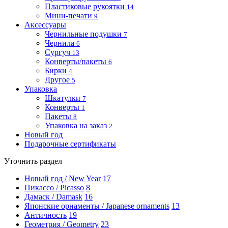
Пластиковые рукоятки
14
Мини-печати
9
Аксессуары
Чернильные подушки
7
Чернила
6
Сургуч
13
Конверты/пакеты
6
Бирки
4
Другое
5
Упаковка
Шкатулки
7
Конверты
1
Пакеты
8
Упаковка на заказ
2
Новый год
Подарочные сертификаты
Уточнить раздел
Новый год / New Year
17
Пикассо / Picasso
8
Дамаск / Damask
16
Японские орнаменты / Japanese ornaments
13
Античность
19
Геометрия / Geometry
23