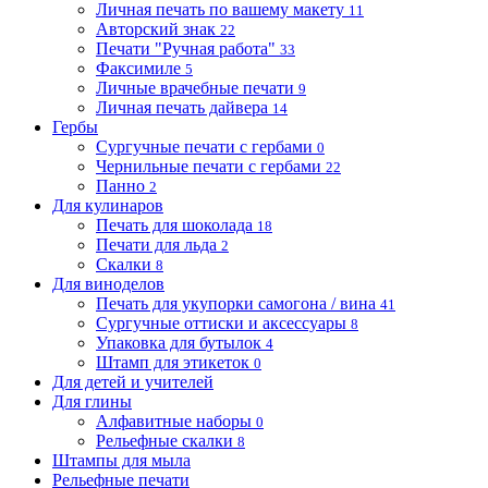
Личная печать по вашему макету
11
Авторский знак
22
Печати "Ручная работа"
33
Факсимиле
5
Личные врачебные печати
9
Личная печать дайвера
14
Гербы
Сургучные печати с гербами
0
Чернильные печати с гербами
22
Панно
2
Для кулинаров
Печать для шоколада
18
Печати для льда
2
Скалки
8
Для виноделов
Печать для укупорки самогона / вина
41
Сургучные оттиски и аксессуары
8
Упаковка для бутылок
4
Штамп для этикеток
0
Для детей и учителей
Для глины
Алфавитные наборы
0
Рельефные скалки
8
Штампы для мыла
Рельефные печати