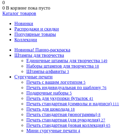
0
0
В корзине
пока пусто
Каталог товаров
Новинки
Распродажи и скидки
Популярные товары
Коллекции
Новинка! Панно-раскраска
Штампы для творчества
Единичные штампы для творчества
149
Наборы штампов для творчества
18
Штампы-алфавиты
3
Сургучные печати
Печать с вашим логотипом
5
Печать индивидуальная по шаблону
76
Подарочные наборы
5
Печать для укупорки бутылок
41
Печать стандартная (символы и надписи)
111
Печать для шоколада
18
Печать стандартная (монограммы)
8
Печать стандартная (для рукоделия)
27
Печать стандартная (новая коллекция)
65
Мини сургучные печати
4