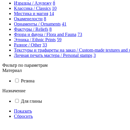
Изразцы / Азулежу
8
Классика / Classics
10
Мистика и магия
14
Окаменелости
8
Орнаменты / Ornaments
41
Фактуры / Reliefs
8
Флора и фауна / Flora and Fauna
73
Этника / Ethnic Prints
59
Разное / Other
33
Текстуры и трафареты на заказ / Custom-made textures and s
Личная печать мастера / Personal stamps
3
Фильтр по параметрам
Материал
Резина
Назначение
Для глины
Показать
Сбросить