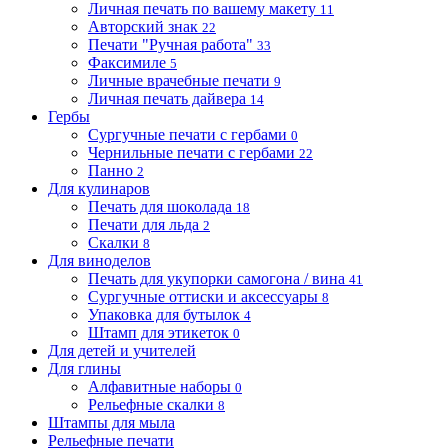
Личная печать по вашему макету
11
Авторский знак
22
Печати "Ручная работа"
33
Факсимиле
5
Личные врачебные печати
9
Личная печать дайвера
14
Гербы
Сургучные печати с гербами
0
Чернильные печати с гербами
22
Панно
2
Для кулинаров
Печать для шоколада
18
Печати для льда
2
Скалки
8
Для виноделов
Печать для укупорки самогона / вина
41
Сургучные оттиски и аксессуары
8
Упаковка для бутылок
4
Штамп для этикеток
0
Для детей и учителей
Для глины
Алфавитные наборы
0
Рельефные скалки
8
Штампы для мыла
Рельефные печати