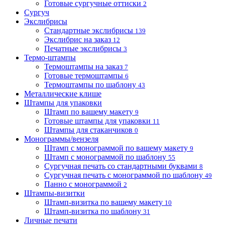
Готовые сургучные оттиски
2
Сургуч
Экслибрисы
Стандартные экслибрисы
139
Экслибрис на заказ
12
Печатные экслибрисы
3
Термо-штампы
Термоштампы на заказ
7
Готовые термоштампы
6
Термоштампы по шаблону
43
Металлические клише
Штампы для упаковки
Штамп по вашему макету
9
Готовые штампы для упаковки
11
Штампы для стаканчиков
0
Монограммы/вензеля
Штамп с монограммой по вашему макету
9
Штамп с монограммой по шаблону
55
Сургучная печать со стандартными буквами
8
Сургучная печать с монограммой по шаблону
49
Панно с монограммой
2
Штампы-визитки
Штамп-визитка по вашему макету
10
Штамп-визитка по шаблону
31
Личные печати