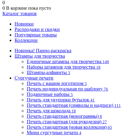
0
0
В корзине
пока пусто
Каталог товаров
Новинки
Распродажи и скидки
Популярные товары
Коллекции
Новинка! Панно-раскраска
Штампы для творчества
Единичные штампы для творчества
149
Наборы штампов для творчества
18
Штампы-алфавиты
3
Сургучные печати
Печать с вашим логотипом
5
Печать индивидуальная по шаблону
76
Подарочные наборы
5
Печать для укупорки бутылок
41
Печать стандартная (символы и надписи)
111
Печать для шоколада
18
Печать стандартная (монограммы)
8
Печать стандартная (для рукоделия)
27
Печать стандартная (новая коллекция)
65
Мини сургучные печати
4