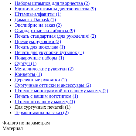
Наборы штампов для творчества (2)
Единичные штампы для творчества (9)
Штампы-алфавиты (1)
Дамаск / Damask (1)
Экслибрис на заказ (2)
Стандартные экслибрисы (9)
Печать стандартная (для рукоделия) (2)
Премиум-рукоятки (2)
Печать для шоколада (1)
Печать для укупорки бутылок (1)
Подарочные наборы (1)
Сургуч (1)
Металлические рукоятки (2)
Конверты (1)
Деревянные рукоятки (1)
Сургучные оттиски и аксессуары (2)
Штамп с монограммой по вашему макету (2)
Печать с вашим логотипом (1)
Штамп по вашему макету (1)
Для сургучных печатей (1)
Термоштампы на заказ (2)
Фильтр по параметрам
Материал