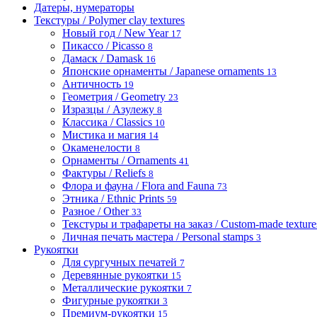
Датеры, нумераторы
Текстуры / Polymer clay textures
Новый год / New Year
17
Пикассо / Picasso
8
Дамаск / Damask
16
Японские орнаменты / Japanese ornaments
13
Античность
19
Геометрия / Geometry
23
Изразцы / Азулежу
8
Классика / Classics
10
Мистика и магия
14
Окаменелости
8
Орнаменты / Ornaments
41
Фактуры / Reliefs
8
Флора и фауна / Flora and Fauna
73
Этника / Ethnic Prints
59
Разное / Other
33
Текстуры и трафареты на заказ / Custom-made textures 
Личная печать мастера / Personal stamps
3
Рукоятки
Для сургучных печатей
7
Деревянные рукоятки
15
Металлические рукоятки
7
Фигурные рукоятки
3
Премиум-рукоятки
15