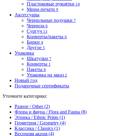
Пластиковые рукоятки
14
Мини-печати
9
Аксессуары
Чернильные подушки
7
Чернила
6
Сургуч
13
Конверты/пакеты
6
Бирки
4
Другое
5
Упаковка
Шкатулки
7
Конверты
1
Пакеты
8
Упаковка на заказ
2
Новый год
Подарочные сертификаты
Уточните категорию:
Разное / Other (2)
Флора и фауна / Flora and Fauna (8)
Этника / Ethnic Prints (1)
Геометрия / Geometry (4)
Классика / Classics (1)
Весенняя акция (4)