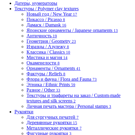
Датеры, нумераторы
Текстуры / Polymer clay textures
Новый год / New Year
17
Пикассо / Picasso
8
Дамаск / Damask
16
Японские орнаменты / Japanese ornaments
13
Античность
19
Геометрия / Geometry
23
Изразцы / Азулежу
8
Классика / Classics
10
Мистика и магия
14
Окаменелости
8
Орнаменты / Ornaments
41
Фактуры / Reliefs
8
Флора и фауна / Flora and Fauna
73
Этника / Ethnic Prints
59
Разное / Other
33
Текстуры и трафареты на заказ / Custom-made
textures and silk screens
2
Личная печать мастера / Personal stamps
3
Рукоятки
Для сургучных печатей
7
Деревянные рукоятки
15
Металлические рукоятки
7
Фигурные рукоятки
3