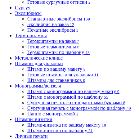
Готовые сургучные оттиски
2
Сургуч
Экслибрисы
Стандартные экслибрисы
139
Экслибрис на заказ
12
Печатные экслибрисы
3
Термо-штампы
Термоштампы на заказ
7
Готовые термоштампы
6
Термоштампы по шаблону
43
Металлические клише
Штампы для упаковки
Штамп по вашему макету
9
Готовые штампы для упаковки
11
Штампы для стаканчиков
0
Монограммы/вензеля
Штамп с монограммой по вашему макету
9
Штамп с монограммой по шаблону
55
Сургучная печать со стандартными буквами
8
Сургучная печать с монограммой по шаблону
49
Панно с монограммой
2
Штампы-визитки
Штамп-визитка по вашему макету
10
Штамп-визитка по шаблону
31
Личные печати