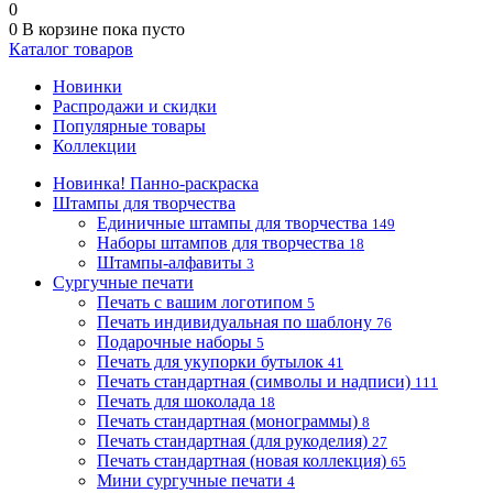
0
0
В корзине
пока пусто
Каталог товаров
Новинки
Распродажи и скидки
Популярные товары
Коллекции
Новинка! Панно-раскраска
Штампы для творчества
Единичные штампы для творчества
149
Наборы штампов для творчества
18
Штампы-алфавиты
3
Сургучные печати
Печать с вашим логотипом
5
Печать индивидуальная по шаблону
76
Подарочные наборы
5
Печать для укупорки бутылок
41
Печать стандартная (символы и надписи)
111
Печать для шоколада
18
Печать стандартная (монограммы)
8
Печать стандартная (для рукоделия)
27
Печать стандартная (новая коллекция)
65
Мини сургучные печати
4