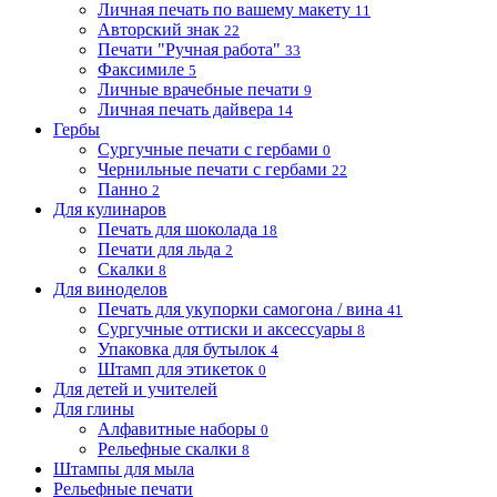
Личная печать по вашему макету
11
Авторский знак
22
Печати "Ручная работа"
33
Факсимиле
5
Личные врачебные печати
9
Личная печать дайвера
14
Гербы
Сургучные печати с гербами
0
Чернильные печати с гербами
22
Панно
2
Для кулинаров
Печать для шоколада
18
Печати для льда
2
Скалки
8
Для виноделов
Печать для укупорки самогона / вина
41
Сургучные оттиски и аксессуары
8
Упаковка для бутылок
4
Штамп для этикеток
0
Для детей и учителей
Для глины
Алфавитные наборы
0
Рельефные скалки
8
Штампы для мыла
Рельефные печати