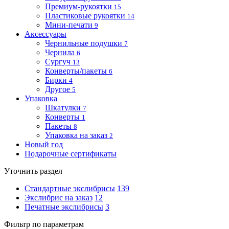
Премиум-рукоятки
15
Пластиковые рукоятки
14
Мини-печати
9
Аксессуары
Чернильные подушки
7
Чернила
6
Сургуч
13
Конверты/пакеты
6
Бирки
4
Другое
5
Упаковка
Шкатулки
7
Конверты
1
Пакеты
8
Упаковка на заказ
2
Новый год
Подарочные сертификаты
Уточнить раздел
Стандартные экслибрисы
139
Экслибрис на заказ
12
Печатные экслибрисы
3
Фильтр по параметрам