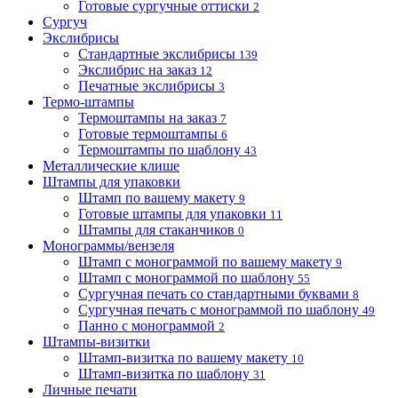
Готовые сургучные оттиски
2
Сургуч
Экслибрисы
Стандартные экслибрисы
139
Экслибрис на заказ
12
Печатные экслибрисы
3
Термо-штампы
Термоштампы на заказ
7
Готовые термоштампы
6
Термоштампы по шаблону
43
Металлические клише
Штампы для упаковки
Штамп по вашему макету
9
Готовые штампы для упаковки
11
Штампы для стаканчиков
0
Монограммы/вензеля
Штамп с монограммой по вашему макету
9
Штамп с монограммой по шаблону
55
Сургучная печать со стандартными буквами
8
Сургучная печать с монограммой по шаблону
49
Панно с монограммой
2
Штампы-визитки
Штамп-визитка по вашему макету
10
Штамп-визитка по шаблону
31
Личные печати