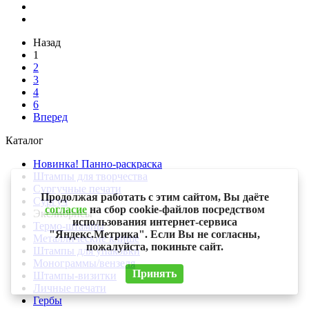
Назад
1
2
3
4
6
Вперед
Каталог
Новинка! Панно-раскраска
Штампы для творчества
Сургучные печати
Продолжая работать с этим сайтом, Вы даёте
Сургуч
согласие
на сбор cookie-файлов посредством
Экслибрисы
использования интернет-сервиса
Термо-штампы
"Яндекс.Метрика". Если Вы не согласны,
Металлические клише
пожалуйста, покиньте сайт.
Штампы для упаковки
Монограммы/вензеля
Принять
Штампы-визитки
Личные печати
Гербы