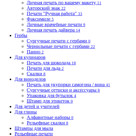
Личная печать по вашему макету
11
Авторский знак
22
Печати "Ручная работа"
33
Факсимиле
5
Личные врачебные печати
9
Личная печать дайвера
14
Гербы
Сургучные печати с гербами
0
Чернильные печати с гербами
22
Панно
2
Для кулинаров
Печать для шоколада
18
Печати для льда
2
Скалки
8
Для виноделов
Печать для укупорки самогона / вина
41
Сургучные оттиски и аксессуары
8
Упаковка для бутылок
4
Штамп для этикеток
0
Для детей и учителей
Для глины
Алфавитные наборы
0
Рельефные скалки
8
Штампы для мыла
Рельефные печати