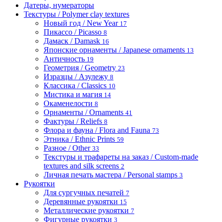
Датеры, нумераторы
Текстуры / Polymer clay textures
Новый год / New Year
17
Пикассо / Picasso
8
Дамаск / Damask
16
Японские орнаменты / Japanese ornaments
13
Античность
19
Геометрия / Geometry
23
Изразцы / Азулежу
8
Классика / Classics
10
Мистика и магия
14
Окаменелости
8
Орнаменты / Ornaments
41
Фактуры / Reliefs
8
Флора и фауна / Flora and Fauna
73
Этника / Ethnic Prints
59
Разное / Other
33
Текстуры и трафареты на заказ / Custom-made
textures and silk screens
2
Личная печать мастера / Personal stamps
3
Рукоятки
Для сургучных печатей
7
Деревянные рукоятки
15
Металлические рукоятки
7
Фигурные рукоятки
3