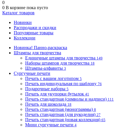
0
0
В корзине
пока пусто
Каталог товаров
Новинки
Распродажи и скидки
Популярные товары
Коллекции
Новинка! Панно-раскраска
Штампы для творчества
Единичные штампы для творчества
149
Наборы штампов для творчества
18
Штампы-алфавиты
3
Сургучные печати
Печать с вашим логотипом
5
Печать индивидуальная по шаблону
76
Подарочные наборы
5
Печать для укупорки бутылок
41
Печать стандартная (символы и надписи)
111
Печать для шоколада
18
Печать стандартная (монограммы)
8
Печать стандартная (для рукоделия)
27
Печать стандартная (новая коллекция)
65
Мини сургучные печати
4