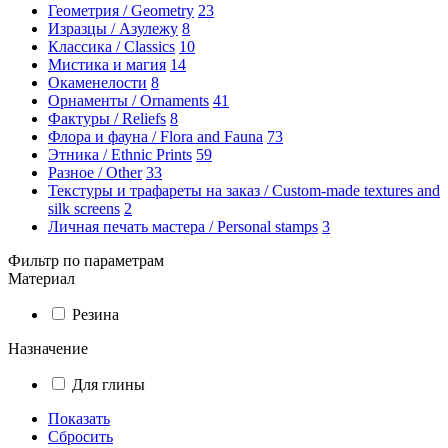
Геометрия / Geometry
23
Изразцы / Азулежу
8
Классика / Classics
10
Мистика и магия
14
Окаменелости
8
Орнаменты / Ornaments
41
Фактуры / Reliefs
8
Флора и фауна / Flora and Fauna
73
Этника / Ethnic Prints
59
Разное / Other
33
Текстуры и трафареты на заказ / Custom-made textures and
silk screens
2
Личная печать мастера / Personal stamps
3
Фильтр по параметрам
Материал
Резина
Назначение
Для глины
Показать
Сбросить