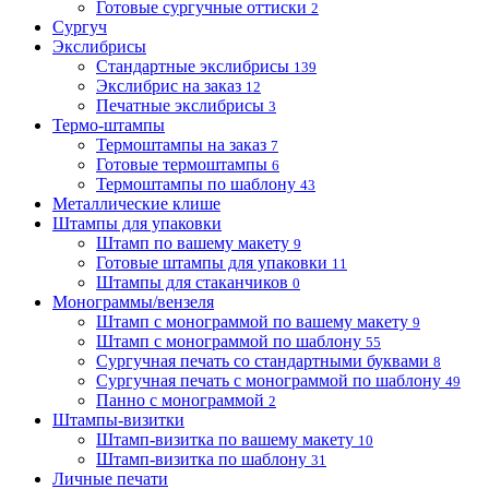
Готовые сургучные оттиски
2
Сургуч
Экслибрисы
Стандартные экслибрисы
139
Экслибрис на заказ
12
Печатные экслибрисы
3
Термо-штампы
Термоштампы на заказ
7
Готовые термоштампы
6
Термоштампы по шаблону
43
Металлические клише
Штампы для упаковки
Штамп по вашему макету
9
Готовые штампы для упаковки
11
Штампы для стаканчиков
0
Монограммы/вензеля
Штамп с монограммой по вашему макету
9
Штамп с монограммой по шаблону
55
Сургучная печать со стандартными буквами
8
Сургучная печать с монограммой по шаблону
49
Панно с монограммой
2
Штампы-визитки
Штамп-визитка по вашему макету
10
Штамп-визитка по шаблону
31
Личные печати