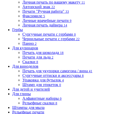
Личная печать по вашему макету
11
Авторский знак
22
Печати "Ручная работа"
33
Факсимиле
5
Личные врачебные печати
9
Личная печать дайвера
14
Гербы
Сургучные печати с гербами
0
Чернильные печати с гербами
22
Панно
2
Для кулинаров
Печать для шоколада
18
Печати для льда
2
Скалки
8
Для виноделов
Печать для укупорки самогона / вина
41
Сургучные оттиски и аксессуары
8
Упаковка для бутылок
4
Штамп для этикеток
0
Для детей и учителей
Для глины
Алфавитные наборы
0
Рельефные скалки
8
Штампы для мыла
Рельефные печати