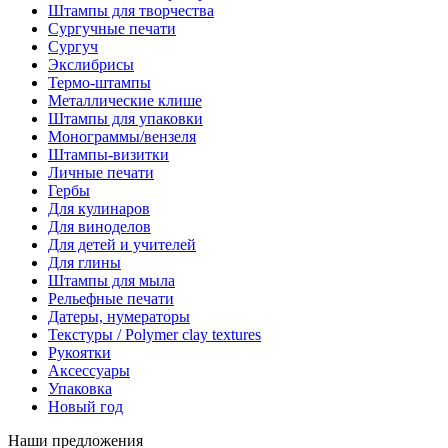
Штампы для творчества
Сургучные печати
Сургуч
Экслибрисы
Термо-штампы
Металлические клише
Штампы для упаковки
Монограммы/вензеля
Штампы-визитки
Личные печати
Гербы
Для кулинаров
Для виноделов
Для детей и учителей
Для глины
Штампы для мыла
Рельефные печати
Датеры, нумераторы
Текстуры / Polymer clay textures
Рукоятки
Аксессуары
Упаковка
Новый год
Наши предложения