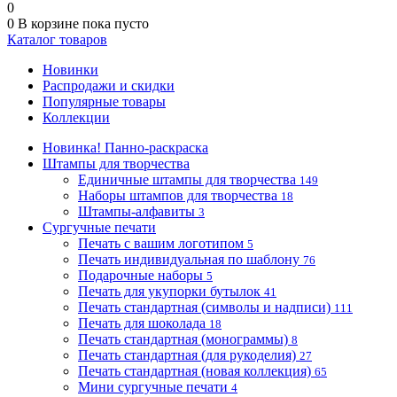
0
0
В корзине
пока пусто
Каталог товаров
Новинки
Распродажи и скидки
Популярные товары
Коллекции
Новинка! Панно-раскраска
Штампы для творчества
Единичные штампы для творчества
149
Наборы штампов для творчества
18
Штампы-алфавиты
3
Сургучные печати
Печать с вашим логотипом
5
Печать индивидуальная по шаблону
76
Подарочные наборы
5
Печать для укупорки бутылок
41
Печать стандартная (символы и надписи)
111
Печать для шоколада
18
Печать стандартная (монограммы)
8
Печать стандартная (для рукоделия)
27
Печать стандартная (новая коллекция)
65
Мини сургучные печати
4