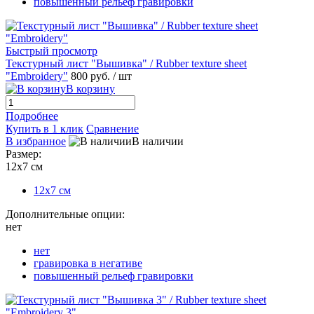
повышенный рельеф гравировки
Быстрый просмотр
Текстурный лист "Вышивка" / Rubber texture sheet
"Embroidery"
800 руб.
/ шт
В корзину
Подробнее
Купить в 1 клик
Сравнение
В избранное
В наличии
Размер:
12х7 см
12х7 см
Дополнительные опции:
нет
нет
гравировка в негативе
повышенный рельеф гравировки