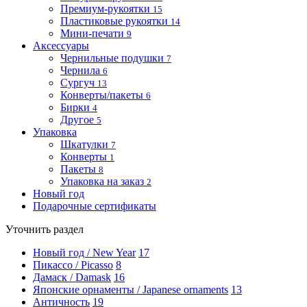
Премиум-рукоятки
15
Пластиковые рукоятки
14
Мини-печати
9
Аксессуары
Чернильные подушки
7
Чернила
6
Сургуч
13
Конверты/пакеты
6
Бирки
4
Другое
5
Упаковка
Шкатулки
7
Конверты
1
Пакеты
8
Упаковка на заказ
2
Новый год
Подарочные сертификаты
Уточнить раздел
Новый год / New Year
17
Пикассо / Picasso
8
Дамаск / Damask
16
Японские орнаменты / Japanese ornaments
13
Античность
19