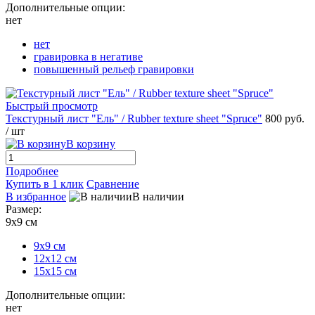
Дополнительные опции:
нет
нет
гравировка в негативе
повышенный рельеф гравировки
Быстрый просмотр
Текстурный лист "Ель" / Rubber texture sheet "Spruce"
800 руб.
/ шт
В корзину
Подробнее
Купить в 1 клик
Сравнение
В избранное
В наличии
Размер:
9х9 см
9х9 см
12х12 см
15х15 см
Дополнительные опции:
нет