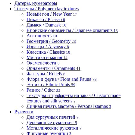
Датеры, нумераторы
Текстуры / Polymer clay textures
Новый год / New Year
17
Пикассо / Picasso
8
Дамаск / Damask
16
Японские орнаменты / Japanese ornaments
13
Античность
19
Геометрия / Geometry
23
Изразцы / Азулежу
8
Классика / Classics
10
Мистика и магия
14
Окаменелости
8
Орнаменты / Ornaments
41
Фактуры / Reliefs
8
Флора и фауна / Flora and Fauna
73
Этника / Ethnic Prints
59
Разное / Other
33
Текстуры и трафареты на заказ / Custom-made
textures and silk screens
2
Личная печать мастера / Personal stamps
3
Рукоятки
Для сургучных печатей
7
Деревянные рукоятки
15
Металлические рукоятки
7
Фигурные рукоятки
3