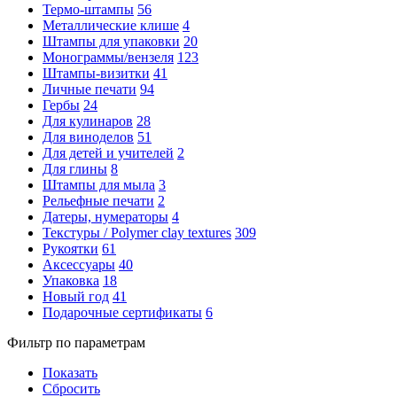
Термо-штампы
56
Металлические клише
4
Штампы для упаковки
20
Монограммы/вензеля
123
Штампы-визитки
41
Личные печати
94
Гербы
24
Для кулинаров
28
Для виноделов
51
Для детей и учителей
2
Для глины
8
Штампы для мыла
3
Рельефные печати
2
Датеры, нумераторы
4
Текстуры / Polymer clay textures
309
Рукоятки
61
Аксессуары
40
Упаковка
18
Новый год
41
Подарочные сертификаты
6
Фильтр по параметрам
Показать
Сбросить