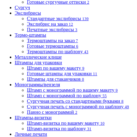
Готовые сургучные оттиски
2
Сургуч
Экслибрисы
Стандартные экслибрисы
139
Экслибрис на заказ
12
Печатные экслибрисы
3
Термо-штампы
Термоштампы на заказ
7
Готовые термоштампы
6
Термоштампы по шаблону
43
Металлические клише
Штампы для упаковки
Штамп по вашему макету
9
Готовые штампы для упаковки
11
Штампы для стаканчиков
0
Монограммы/вензеля
Штамп с монограммой по вашему макету
9
Штамп с монограммой по шаблону
55
Сургучная печать со стандартными буквами
8
Сургучная печать с монограммой по шаблону
49
Панно с монограммой
2
Штампы-визитки
Штамп-визитка по вашему макету
10
Штамп-визитка по шаблону
31
Личные печати