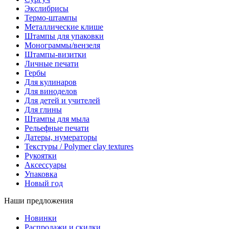
Экслибрисы
Термо-штампы
Металлические клише
Штампы для упаковки
Монограммы/вензеля
Штампы-визитки
Личные печати
Гербы
Для кулинаров
Для виноделов
Для детей и учителей
Для глины
Штампы для мыла
Рельефные печати
Датеры, нумераторы
Текстуры / Polymer clay textures
Рукоятки
Аксессуары
Упаковка
Новый год
Наши предложения
Новинки
Распродажи и скидки