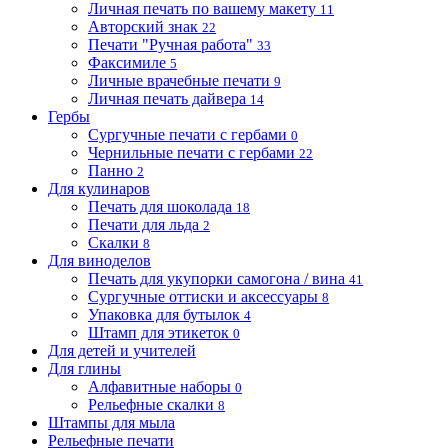
Личная печать по вашему макету
11
Авторский знак
22
Печати "Ручная работа"
33
Факсимиле
5
Личные врачебные печати
9
Личная печать дайвера
14
Гербы
Сургучные печати с гербами
0
Чернильные печати с гербами
22
Панно
2
Для кулинаров
Печать для шоколада
18
Печати для льда
2
Скалки
8
Для виноделов
Печать для укупорки самогона / вина
41
Сургучные оттиски и аксессуары
8
Упаковка для бутылок
4
Штамп для этикеток
0
Для детей и учителей
Для глины
Алфавитные наборы
0
Рельефные скалки
8
Штампы для мыла
Рельефные печати