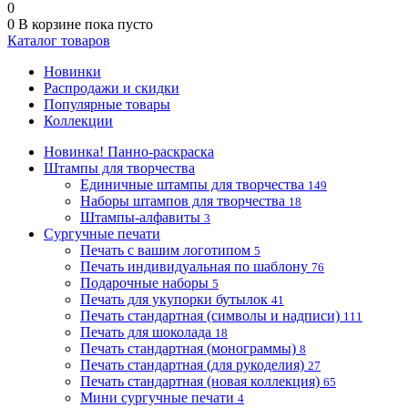
0
0
В корзине
пока пусто
Каталог товаров
Новинки
Распродажи и скидки
Популярные товары
Коллекции
Новинка! Панно-раскраска
Штампы для творчества
Единичные штампы для творчества
149
Наборы штампов для творчества
18
Штампы-алфавиты
3
Сургучные печати
Печать с вашим логотипом
5
Печать индивидуальная по шаблону
76
Подарочные наборы
5
Печать для укупорки бутылок
41
Печать стандартная (символы и надписи)
111
Печать для шоколада
18
Печать стандартная (монограммы)
8
Печать стандартная (для рукоделия)
27
Печать стандартная (новая коллекция)
65
Мини сургучные печати
4