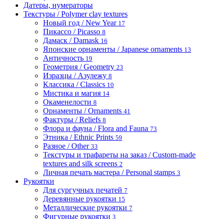
Датеры, нумераторы
Текстуры / Polymer clay textures
Новый год / New Year
17
Пикассо / Picasso
8
Дамаск / Damask
16
Японские орнаменты / Japanese ornaments
13
Античность
19
Геометрия / Geometry
23
Изразцы / Азулежу
8
Классика / Classics
10
Мистика и магия
14
Окаменелости
8
Орнаменты / Ornaments
41
Фактуры / Reliefs
8
Флора и фауна / Flora and Fauna
73
Этника / Ethnic Prints
59
Разное / Other
33
Текстуры и трафареты на заказ / Custom-made
textures and silk screens
2
Личная печать мастера / Personal stamps
3
Рукоятки
Для сургучных печатей
7
Деревянные рукоятки
15
Металлические рукоятки
7
Фигурные рукоятки
3