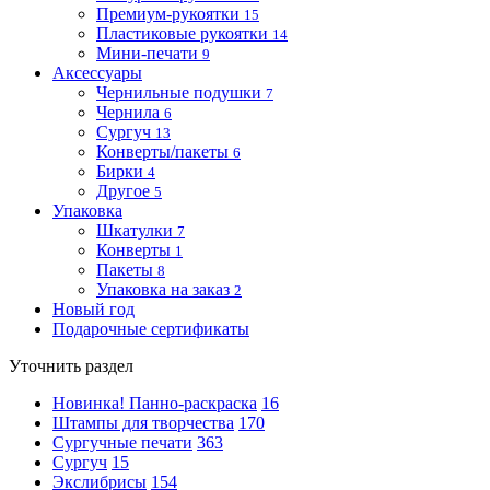
Премиум-рукоятки
15
Пластиковые рукоятки
14
Мини-печати
9
Аксессуары
Чернильные подушки
7
Чернила
6
Сургуч
13
Конверты/пакеты
6
Бирки
4
Другое
5
Упаковка
Шкатулки
7
Конверты
1
Пакеты
8
Упаковка на заказ
2
Новый год
Подарочные сертификаты
Уточнить раздел
Новинка! Панно-раскраска
16
Штампы для творчества
170
Сургучные печати
363
Сургуч
15
Экслибрисы
154