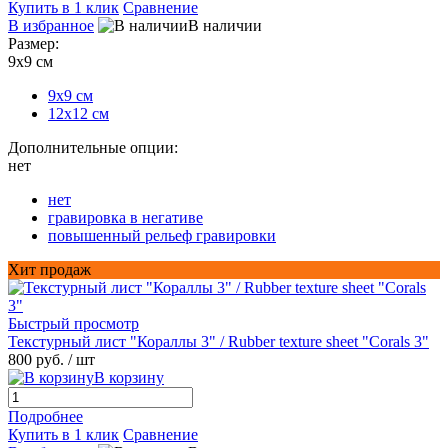
Купить в 1 клик
Сравнение
В избранное
В наличии
Размер:
9х9 см
9х9 см
12х12 см
Дополнительные опции:
нет
нет
гравировка в негативе
повышенный рельеф гравировки
Хит продаж
Быстрый просмотр
Текстурный лист "Кораллы 3" / Rubber texture sheet "Corals 3"
800 руб.
/ шт
В корзину
Подробнее
Купить в 1 клик
Сравнение