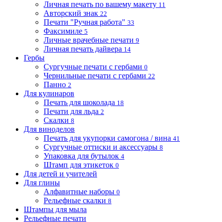
Личная печать по вашему макету
11
Авторский знак
22
Печати "Ручная работа"
33
Факсимиле
5
Личные врачебные печати
9
Личная печать дайвера
14
Гербы
Сургучные печати с гербами
0
Чернильные печати с гербами
22
Панно
2
Для кулинаров
Печать для шоколада
18
Печати для льда
2
Скалки
8
Для виноделов
Печать для укупорки самогона / вина
41
Сургучные оттиски и аксессуары
8
Упаковка для бутылок
4
Штамп для этикеток
0
Для детей и учителей
Для глины
Алфавитные наборы
0
Рельефные скалки
8
Штампы для мыла
Рельефные печати