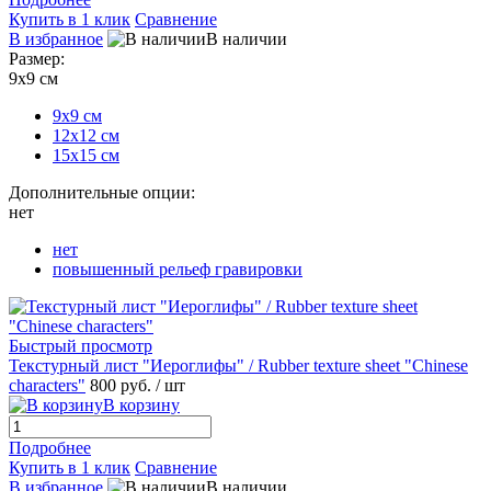
Купить в 1 клик
Сравнение
В избранное
В наличии
Размер:
9х9 см
9х9 см
12х12 см
15х15 см
Дополнительные опции:
нет
нет
повышенный рельеф гравировки
Быстрый просмотр
Текстурный лист "Иероглифы" / Rubber texture sheet "Chinese
characters"
800 руб.
/ шт
В корзину
Подробнее
Купить в 1 клик
Сравнение
В избранное
В наличии