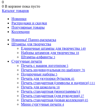
0
0
В корзине
пока пусто
Каталог товаров
Новинки
Распродажи и скидки
Популярные товары
Коллекции
Новинка! Панно-раскраска
Штампы для творчества
Единичные штампы для творчества
149
Наборы штампов для творчества
18
Штампы-алфавиты
3
Сургучные печати
Печать с вашим логотипом
5
Печать индивидуальная по шаблону
76
Подарочные наборы
5
Печать для укупорки бутылок
41
Печать стандартная (символы и надписи)
111
Печать для шоколада
18
Печать стандартная (монограммы)
8
Печать стандартная (для рукоделия)
27
Печать стандартная (новая коллекция)
65
Мини сургучные печати
4