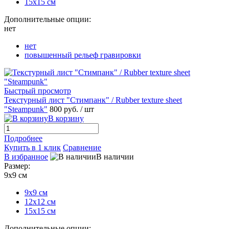
15х15 см
Дополнительные опции:
нет
нет
повышенный рельеф гравировки
Быстрый просмотр
Текстурный лист "Стимпанк" / Rubber texture sheet
"Steampunk"
800 руб.
/ шт
В корзину
Подробнее
Купить в 1 клик
Сравнение
В избранное
В наличии
Размер:
9х9 см
9х9 см
12х12 см
15х15 см
Дополнительные опции: