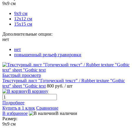
9х9 см
9х9 см
12х12 см
15х15 см
Дополнительные опции:
нет
нет
повышенный рельеф гравировки
Быстрый просмотр
Текстурный лист "Готический текст" / Rubber texture "Gothic
text" sheet "Gothic text
800 руб.
/ шт
В корзину
Подробнее
Купить в 1 клик
Сравнение
В избранное
В наличии
Размер:
9х9 см