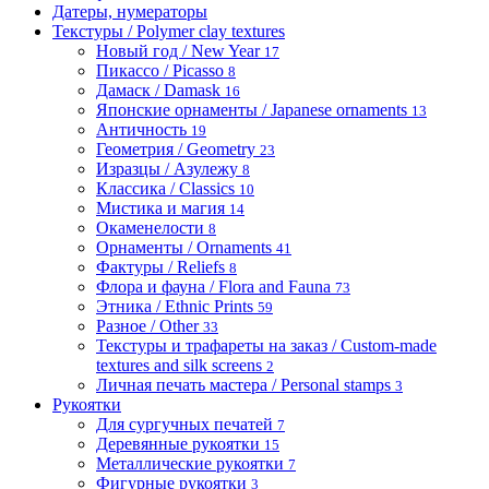
Датеры, нумераторы
Текстуры / Polymer clay textures
Новый год / New Year
17
Пикассо / Picasso
8
Дамаск / Damask
16
Японские орнаменты / Japanese ornaments
13
Античность
19
Геометрия / Geometry
23
Изразцы / Азулежу
8
Классика / Classics
10
Мистика и магия
14
Окаменелости
8
Орнаменты / Ornaments
41
Фактуры / Reliefs
8
Флора и фауна / Flora and Fauna
73
Этника / Ethnic Prints
59
Разное / Other
33
Текстуры и трафареты на заказ / Custom-made
textures and silk screens
2
Личная печать мастера / Personal stamps
3
Рукоятки
Для сургучных печатей
7
Деревянные рукоятки
15
Металлические рукоятки
7
Фигурные рукоятки
3