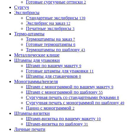
Готовые сургучные оттиски
2
Сургуч
Экслибрисы
Стандартные экслибрисы
139
Экслибрис на заказ
12
Печатные экслибрисы
3
Термо-штампы
Термоштампы на заказ
7
Готовые термоштампы
6
Термоштампы по шаблону
43
Металлические клише
Штампы для упаковки
Штамп по вашему макету
9
Готовые штампы для упаковки
11
Штампы для стаканчиков
0
Монограммы/вензеля
Штамп с монограммой по вашему макету
9
Штамп с монограммой по шаблону
55
Сургучная печать со стандартными буквами
8
Сургучная печать с монограммой по шаблону
49
Панно с монограммой
2
Штампы-визитки
Штамп-визитка по вашему макету
10
Штамп-визитка по шаблону
31
Личные печати