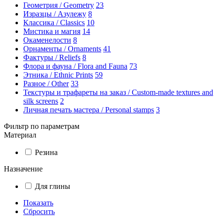
Геометрия / Geometry
23
Изразцы / Азулежу
8
Классика / Classics
10
Мистика и магия
14
Окаменелости
8
Орнаменты / Ornaments
41
Фактуры / Reliefs
8
Флора и фауна / Flora and Fauna
73
Этника / Ethnic Prints
59
Разное / Other
33
Текстуры и трафареты на заказ / Custom-made textures and
silk screens
2
Личная печать мастера / Personal stamps
3
Фильтр по параметрам
Материал
Резина
Назначение
Для глины
Показать
Сбросить