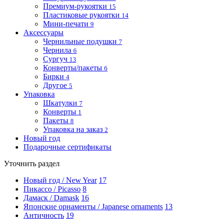
Премиум-рукоятки
15
Пластиковые рукоятки
14
Мини-печати
9
Аксессуары
Чернильные подушки
7
Чернила
6
Сургуч
13
Конверты/пакеты
6
Бирки
4
Другое
5
Упаковка
Шкатулки
7
Конверты
1
Пакеты
8
Упаковка на заказ
2
Новый год
Подарочные сертификаты
Уточнить раздел
Новый год / New Year
17
Пикассо / Picasso
8
Дамаск / Damask
16
Японские орнаменты / Japanese ornaments
13
Античность
19