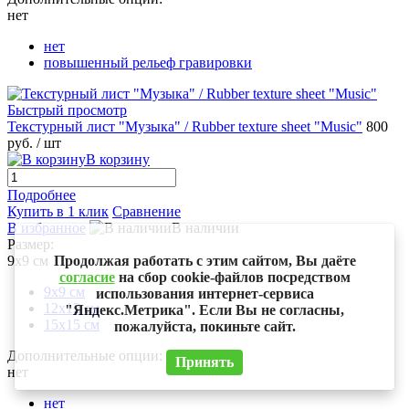
нет
нет
повышенный рельеф гравировки
Быстрый просмотр
Текстурный лист "Музыка" / Rubber texture sheet "Music"
800
руб.
/ шт
В корзину
Подробнее
Купить в 1 клик
Сравнение
В избранное
В наличии
Размер:
9х9 см
Продолжая работать с этим сайтом, Вы даёте
согласие
на сбор cookie-файлов посредством
9х9 см
использования интернет-сервиса
12х12 см
"Яндекс.Метрика". Если Вы не согласны,
15х15 см
пожалуйста, покиньте сайт.
Дополнительные опции:
Принять
нет
нет