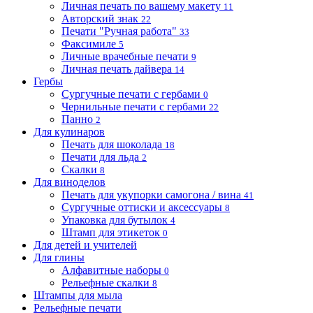
Личная печать по вашему макету
11
Авторский знак
22
Печати "Ручная работа"
33
Факсимиле
5
Личные врачебные печати
9
Личная печать дайвера
14
Гербы
Сургучные печати с гербами
0
Чернильные печати с гербами
22
Панно
2
Для кулинаров
Печать для шоколада
18
Печати для льда
2
Скалки
8
Для виноделов
Печать для укупорки самогона / вина
41
Сургучные оттиски и аксессуары
8
Упаковка для бутылок
4
Штамп для этикеток
0
Для детей и учителей
Для глины
Алфавитные наборы
0
Рельефные скалки
8
Штампы для мыла
Рельефные печати