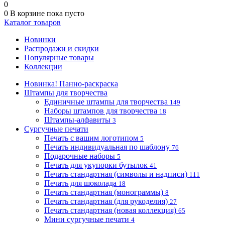
0
0
В корзине
пока пусто
Каталог товаров
Новинки
Распродажи и скидки
Популярные товары
Коллекции
Новинка! Панно-раскраска
Штампы для творчества
Единичные штампы для творчества
149
Наборы штампов для творчества
18
Штампы-алфавиты
3
Сургучные печати
Печать с вашим логотипом
5
Печать индивидуальная по шаблону
76
Подарочные наборы
5
Печать для укупорки бутылок
41
Печать стандартная (символы и надписи)
111
Печать для шоколада
18
Печать стандартная (монограммы)
8
Печать стандартная (для рукоделия)
27
Печать стандартная (новая коллекция)
65
Мини сургучные печати
4