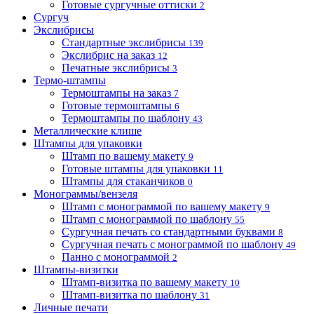
Готовые сургучные оттиски
2
Сургуч
Экслибрисы
Стандартные экслибрисы
139
Экслибрис на заказ
12
Печатные экслибрисы
3
Термо-штампы
Термоштампы на заказ
7
Готовые термоштампы
6
Термоштампы по шаблону
43
Металлические клише
Штампы для упаковки
Штамп по вашему макету
9
Готовые штампы для упаковки
11
Штампы для стаканчиков
0
Монограммы/вензеля
Штамп с монограммой по вашему макету
9
Штамп с монограммой по шаблону
55
Сургучная печать со стандартными буквами
8
Сургучная печать с монограммой по шаблону
49
Панно с монограммой
2
Штампы-визитки
Штамп-визитка по вашему макету
10
Штамп-визитка по шаблону
31
Личные печати