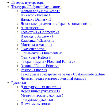
Датеры, нумераторы
Текстуры / Polymer clay textures
Новый год / New Year
17
Пикассо / Picasso
8
Дамаск / Damask
16
Японские орнаменты / Japanese ornaments
13
Античность
19
Геометрия / Geometry
23
Изразцы / Азулежу
8
Классика / Classics
10
Мистика и магия
14
Окаменелости
8
Орнаменты / Ornaments
41
Фактуры / Reliefs
8
Флора и фауна / Flora and Fauna
73
Этника / Ethnic Prints
59
Разное / Other
33
Текстуры и трафареты на заказ / Custom-made textures 
Личная печать мастера / Personal stamps
3
Рукоятки
Для сургучных печатей
7
Деревянные рукоятки
15
Металлические рукоятки
7
Фигурные рукоятки
3
Премиум-рукоятки
15