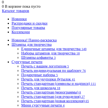
0
0
В корзине
пока пусто
Каталог товаров
Новинки
Распродажи и скидки
Популярные товары
Коллекции
Новинка! Панно-раскраска
Штампы для творчества
Единичные штампы для творчества
149
Наборы штампов для творчества
18
Штампы-алфавиты
3
Сургучные печати
Печать с вашим логотипом
5
Печать индивидуальная по шаблону
76
Подарочные наборы
5
Печать для укупорки бутылок
41
Печать стандартная (символы и надписи)
111
Печать для шоколада
18
Печать стандартная (монограммы)
8
Печать стандартная (для рукоделия)
27
Печать стандартная (новая коллекция)
65
Мини сургучные печати
4