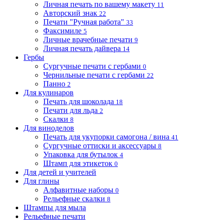
Личная печать по вашему макету
11
Авторский знак
22
Печати "Ручная работа"
33
Факсимиле
5
Личные врачебные печати
9
Личная печать дайвера
14
Гербы
Сургучные печати с гербами
0
Чернильные печати с гербами
22
Панно
2
Для кулинаров
Печать для шоколада
18
Печати для льда
2
Скалки
8
Для виноделов
Печать для укупорки самогона / вина
41
Сургучные оттиски и аксессуары
8
Упаковка для бутылок
4
Штамп для этикеток
0
Для детей и учителей
Для глины
Алфавитные наборы
0
Рельефные скалки
8
Штампы для мыла
Рельефные печати