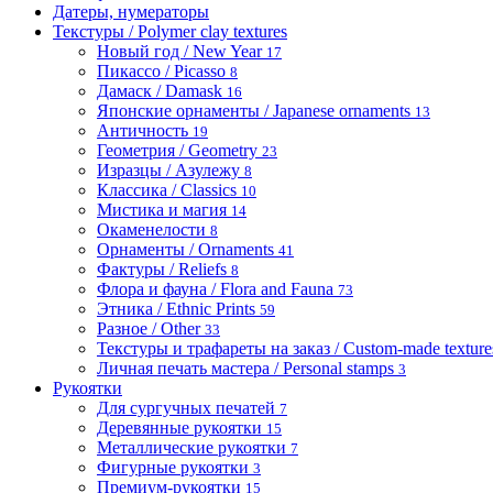
Датеры, нумераторы
Текстуры / Polymer clay textures
Новый год / New Year
17
Пикассо / Picasso
8
Дамаск / Damask
16
Японские орнаменты / Japanese ornaments
13
Античность
19
Геометрия / Geometry
23
Изразцы / Азулежу
8
Классика / Classics
10
Мистика и магия
14
Окаменелости
8
Орнаменты / Ornaments
41
Фактуры / Reliefs
8
Флора и фауна / Flora and Fauna
73
Этника / Ethnic Prints
59
Разное / Other
33
Текстуры и трафареты на заказ / Custom-made textures 
Личная печать мастера / Personal stamps
3
Рукоятки
Для сургучных печатей
7
Деревянные рукоятки
15
Металлические рукоятки
7
Фигурные рукоятки
3
Премиум-рукоятки
15