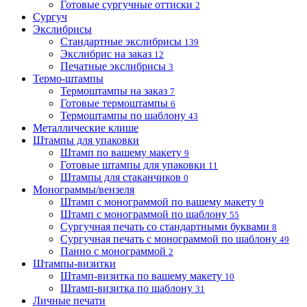
Готовые сургучные оттиски
2
Сургуч
Экслибрисы
Стандартные экслибрисы
139
Экслибрис на заказ
12
Печатные экслибрисы
3
Термо-штампы
Термоштампы на заказ
7
Готовые термоштампы
6
Термоштампы по шаблону
43
Металлические клише
Штампы для упаковки
Штамп по вашему макету
9
Готовые штампы для упаковки
11
Штампы для стаканчиков
0
Монограммы/вензеля
Штамп с монограммой по вашему макету
9
Штамп с монограммой по шаблону
55
Сургучная печать со стандартными буквами
8
Сургучная печать с монограммой по шаблону
49
Панно с монограммой
2
Штампы-визитки
Штамп-визитка по вашему макету
10
Штамп-визитка по шаблону
31
Личные печати