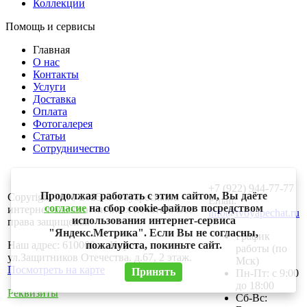
Коллекции
Помощь и сервисы
Главная
О нас
Контакты
Услуги
Доставка
Оплата
Фотогалерея
Статьи
Сотрудничество
+7 (922) 944-77-77
Продолжая работать с этим сайтом, Вы даёте
Copyright 2010-2025 © tvoyapechat.ru -
Email:
согласие
на сбор cookie-файлов посредством
интернет-магазин личных печатей. Все
info@tvoyapechat.ru
использования интернет-сервиса
права защищены.
"Яндекс.Метрика". Если Вы не согласны,
График
Наш адрес: 610000, г. Киров,
пожалуйста, покиньте сайт.
работы (по
ул.Защитников Отечества. д.67, 2 этаж.
Мск)
Посмотреть на карте
Принять
Пн-Пт: с 9:00
до 18:00
Реквизиты
Сб-Вс: