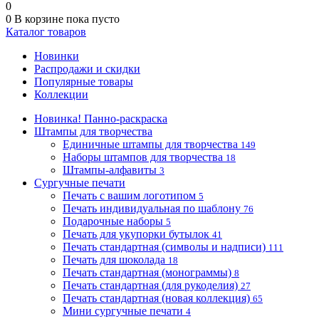
0
0
В корзине
пока пусто
Каталог товаров
Новинки
Распродажи и скидки
Популярные товары
Коллекции
Новинка! Панно-раскраска
Штампы для творчества
Единичные штампы для творчества
149
Наборы штампов для творчества
18
Штампы-алфавиты
3
Сургучные печати
Печать с вашим логотипом
5
Печать индивидуальная по шаблону
76
Подарочные наборы
5
Печать для укупорки бутылок
41
Печать стандартная (символы и надписи)
111
Печать для шоколада
18
Печать стандартная (монограммы)
8
Печать стандартная (для рукоделия)
27
Печать стандартная (новая коллекция)
65
Мини сургучные печати
4