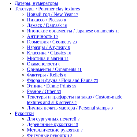
Датеры, нумераторы
Текстуры / Polymer clay textures
Новый год / New Year
17
Пикассо / Picasso
8
Дамаск / Damask
16
Японские орнаменты / Japanese ornaments
13
Античность
19
Геометрия / Geometry
23
Изразцы / Азулежу
8
Классика / Classics
10
Мистика и магия
14
Окаменелости
8
Орнаменты / Ornaments
41
Фактуры / Reliefs
8
Флора и фауна / Flora and Fauna
73
Этника / Ethnic Prints
59
Разное / Other
33
Текстуры и трафареты на заказ / Custom-made
textures and silk screens
2
Личная печать мастера / Personal stamps
3
Рукоятки
Для сургучных печатей
7
Деревянные рукоятки
15
Металлические рукоятки
7
Фигурные рукоятки
3