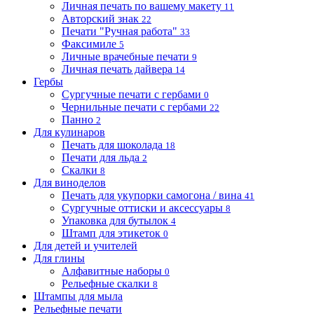
Личная печать по вашему макету
11
Авторский знак
22
Печати "Ручная работа"
33
Факсимиле
5
Личные врачебные печати
9
Личная печать дайвера
14
Гербы
Сургучные печати с гербами
0
Чернильные печати с гербами
22
Панно
2
Для кулинаров
Печать для шоколада
18
Печати для льда
2
Скалки
8
Для виноделов
Печать для укупорки самогона / вина
41
Сургучные оттиски и аксессуары
8
Упаковка для бутылок
4
Штамп для этикеток
0
Для детей и учителей
Для глины
Алфавитные наборы
0
Рельефные скалки
8
Штампы для мыла
Рельефные печати