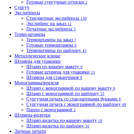
Готовые сургучные оттиски
2
Сургуч
Экслибрисы
Стандартные экслибрисы
139
Экслибрис на заказ
12
Печатные экслибрисы
3
Термо-штампы
Термоштампы на заказ
7
Готовые термоштампы
6
Термоштампы по шаблону
43
Металлические клише
Штампы для упаковки
Штамп по вашему макету
9
Готовые штампы для упаковки
11
Штампы для стаканчиков
0
Монограммы/вензеля
Штамп с монограммой по вашему макету
9
Штамп с монограммой по шаблону
55
Сургучная печать со стандартными буквами
8
Сургучная печать с монограммой по шаблону
49
Панно с монограммой
2
Штампы-визитки
Штамп-визитка по вашему макету
10
Штамп-визитка по шаблону
31
Личные печати