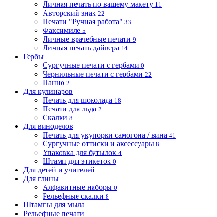
Личная печать по вашему макету
11
Авторский знак
22
Печати "Ручная работа"
33
Факсимиле
5
Личные врачебные печати
9
Личная печать дайвера
14
Гербы
Сургучные печати с гербами
0
Чернильные печати с гербами
22
Панно
2
Для кулинаров
Печать для шоколада
18
Печати для льда
2
Скалки
8
Для виноделов
Печать для укупорки самогона / вина
41
Сургучные оттиски и аксессуары
8
Упаковка для бутылок
4
Штамп для этикеток
0
Для детей и учителей
Для глины
Алфавитные наборы
0
Рельефные скалки
8
Штампы для мыла
Рельефные печати