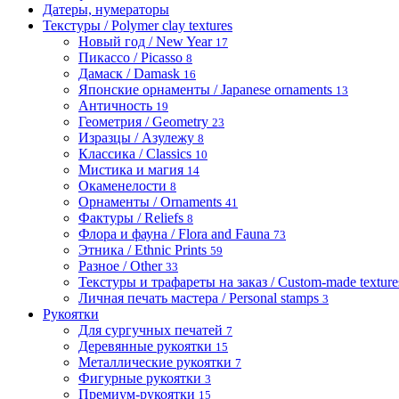
Датеры, нумераторы
Текстуры / Polymer clay textures
Новый год / New Year
17
Пикассо / Picasso
8
Дамаск / Damask
16
Японские орнаменты / Japanese ornaments
13
Античность
19
Геометрия / Geometry
23
Изразцы / Азулежу
8
Классика / Classics
10
Мистика и магия
14
Окаменелости
8
Орнаменты / Ornaments
41
Фактуры / Reliefs
8
Флора и фауна / Flora and Fauna
73
Этника / Ethnic Prints
59
Разное / Other
33
Текстуры и трафареты на заказ / Custom-made textures 
Личная печать мастера / Personal stamps
3
Рукоятки
Для сургучных печатей
7
Деревянные рукоятки
15
Металлические рукоятки
7
Фигурные рукоятки
3
Премиум-рукоятки
15