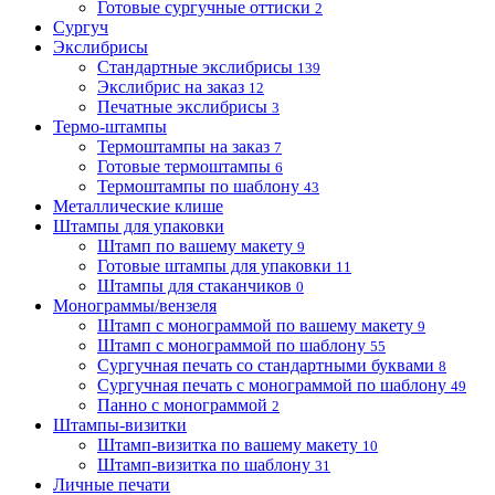
Готовые сургучные оттиски
2
Сургуч
Экслибрисы
Стандартные экслибрисы
139
Экслибрис на заказ
12
Печатные экслибрисы
3
Термо-штампы
Термоштампы на заказ
7
Готовые термоштампы
6
Термоштампы по шаблону
43
Металлические клише
Штампы для упаковки
Штамп по вашему макету
9
Готовые штампы для упаковки
11
Штампы для стаканчиков
0
Монограммы/вензеля
Штамп с монограммой по вашему макету
9
Штамп с монограммой по шаблону
55
Сургучная печать со стандартными буквами
8
Сургучная печать с монограммой по шаблону
49
Панно с монограммой
2
Штампы-визитки
Штамп-визитка по вашему макету
10
Штамп-визитка по шаблону
31
Личные печати