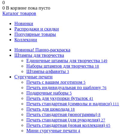
0
0
В корзине
пока пусто
Каталог товаров
Новинки
Распродажи и скидки
Популярные товары
Коллекции
Новинка! Панно-раскраска
Штампы для творчества
Единичные штампы для творчества
149
Наборы штампов для творчества
18
Штампы-алфавиты
3
Сургучные печати
Печать с вашим логотипом
5
Печать индивидуальная по шаблону
76
Подарочные наборы
5
Печать для укупорки бутылок
41
Печать стандартная (символы и надписи)
111
Печать для шоколада
18
Печать стандартная (монограммы)
8
Печать стандартная (для рукоделия)
27
Печать стандартная (новая коллекция)
65
Мини сургучные печати
4