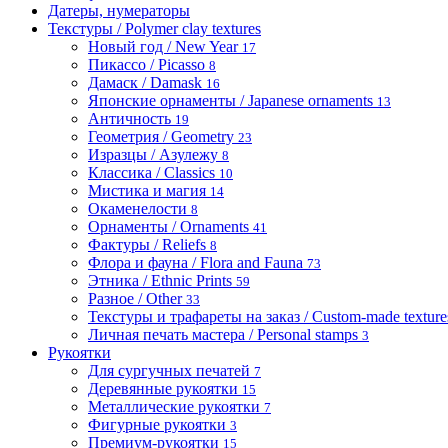
Датеры, нумераторы
Текстуры / Polymer clay textures
Новый год / New Year
17
Пикассо / Picasso
8
Дамаск / Damask
16
Японские орнаменты / Japanese ornaments
13
Античность
19
Геометрия / Geometry
23
Изразцы / Азулежу
8
Классика / Classics
10
Мистика и магия
14
Окаменелости
8
Орнаменты / Ornaments
41
Фактуры / Reliefs
8
Флора и фауна / Flora and Fauna
73
Этника / Ethnic Prints
59
Разное / Other
33
Текстуры и трафареты на заказ / Custom-made textures 
Личная печать мастера / Personal stamps
3
Рукоятки
Для сургучных печатей
7
Деревянные рукоятки
15
Металлические рукоятки
7
Фигурные рукоятки
3
Премиум-рукоятки
15