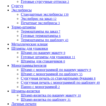
Готовые сургучные оттиски
2
Сургуч
Экслибрисы
Стандартные экслибрисы
139
Экслибрис на заказ
12
Печатные экслибрисы
3
Термо-штампы
Термоштампы на заказ
7
Готовые термоштампы
6
Термоштампы по шаблону
43
Металлические клише
Штампы для упаковки
Штамп по вашему макету
9
Готовые штампы для упаковки
11
Штампы для стаканчиков
0
Монограммы/вензеля
Штамп с монограммой по вашему макету
9
Штамп с монограммой по шаблону
55
Сургучная печать со стандартными буквами
8
Сургучная печать с монограммой по шаблону
49
Панно с монограммой
2
Штампы-визитки
Штамп-визитка по вашему макету
10
Штамп-визитка по шаблону
31
Личные печати