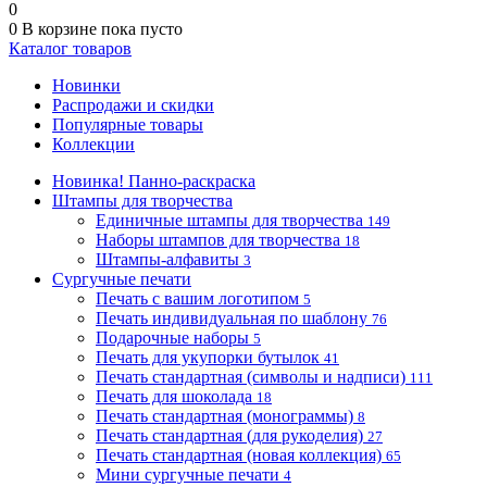
0
0
В корзине
пока пусто
Каталог товаров
Новинки
Распродажи и скидки
Популярные товары
Коллекции
Новинка! Панно-раскраска
Штампы для творчества
Единичные штампы для творчества
149
Наборы штампов для творчества
18
Штампы-алфавиты
3
Сургучные печати
Печать с вашим логотипом
5
Печать индивидуальная по шаблону
76
Подарочные наборы
5
Печать для укупорки бутылок
41
Печать стандартная (символы и надписи)
111
Печать для шоколада
18
Печать стандартная (монограммы)
8
Печать стандартная (для рукоделия)
27
Печать стандартная (новая коллекция)
65
Мини сургучные печати
4