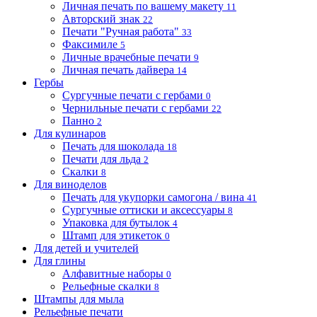
Личная печать по вашему макету
11
Авторский знак
22
Печати "Ручная работа"
33
Факсимиле
5
Личные врачебные печати
9
Личная печать дайвера
14
Гербы
Сургучные печати с гербами
0
Чернильные печати с гербами
22
Панно
2
Для кулинаров
Печать для шоколада
18
Печати для льда
2
Скалки
8
Для виноделов
Печать для укупорки самогона / вина
41
Сургучные оттиски и аксессуары
8
Упаковка для бутылок
4
Штамп для этикеток
0
Для детей и учителей
Для глины
Алфавитные наборы
0
Рельефные скалки
8
Штампы для мыла
Рельефные печати