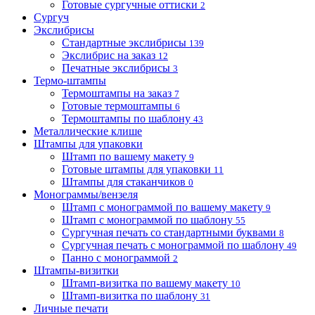
Готовые сургучные оттиски
2
Сургуч
Экслибрисы
Стандартные экслибрисы
139
Экслибрис на заказ
12
Печатные экслибрисы
3
Термо-штампы
Термоштампы на заказ
7
Готовые термоштампы
6
Термоштампы по шаблону
43
Металлические клише
Штампы для упаковки
Штамп по вашему макету
9
Готовые штампы для упаковки
11
Штампы для стаканчиков
0
Монограммы/вензеля
Штамп с монограммой по вашему макету
9
Штамп с монограммой по шаблону
55
Сургучная печать со стандартными буквами
8
Сургучная печать с монограммой по шаблону
49
Панно с монограммой
2
Штампы-визитки
Штамп-визитка по вашему макету
10
Штамп-визитка по шаблону
31
Личные печати