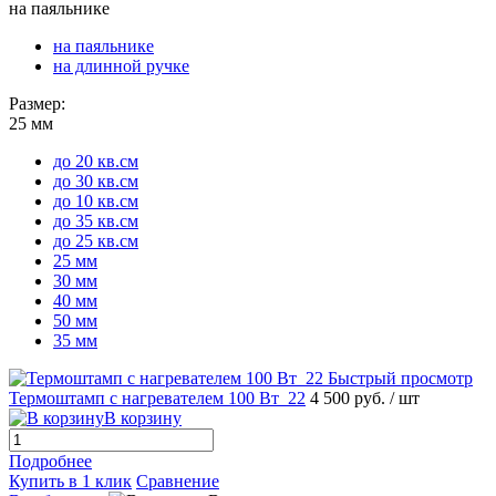
на паяльнике
на паяльнике
на длинной ручке
Размер:
25 мм
до 20 кв.см
до 30 кв.см
до 10 кв.см
до 35 кв.см
до 25 кв.см
25 мм
30 мм
40 мм
50 мм
35 мм
Быстрый просмотр
Термоштамп с нагревателем 100 Вт_22
4 500 руб.
/ шт
В корзину
Подробнее
Купить в 1 клик
Сравнение