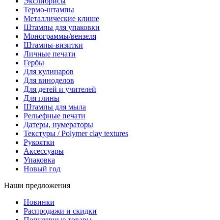
Экслибрисы
Термо-штампы
Металлические клише
Штампы для упаковки
Монограммы/вензеля
Штампы-визитки
Личные печати
Гербы
Для кулинаров
Для виноделов
Для детей и учителей
Для глины
Штампы для мыла
Рельефные печати
Датеры, нумераторы
Текстуры / Polymer clay textures
Рукоятки
Аксессуары
Упаковка
Новый год
Наши предложения
Новинки
Распродажи и скидки
Популярные товары