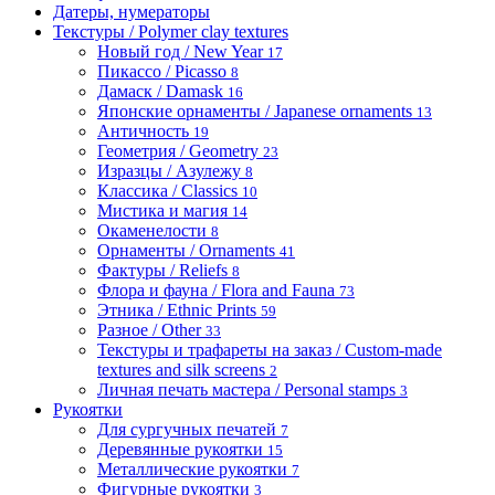
Датеры, нумераторы
Текстуры / Polymer clay textures
Новый год / New Year
17
Пикассо / Picasso
8
Дамаск / Damask
16
Японские орнаменты / Japanese ornaments
13
Античность
19
Геометрия / Geometry
23
Изразцы / Азулежу
8
Классика / Classics
10
Мистика и магия
14
Окаменелости
8
Орнаменты / Ornaments
41
Фактуры / Reliefs
8
Флора и фауна / Flora and Fauna
73
Этника / Ethnic Prints
59
Разное / Other
33
Текстуры и трафареты на заказ / Custom-made
textures and silk screens
2
Личная печать мастера / Personal stamps
3
Рукоятки
Для сургучных печатей
7
Деревянные рукоятки
15
Металлические рукоятки
7
Фигурные рукоятки
3