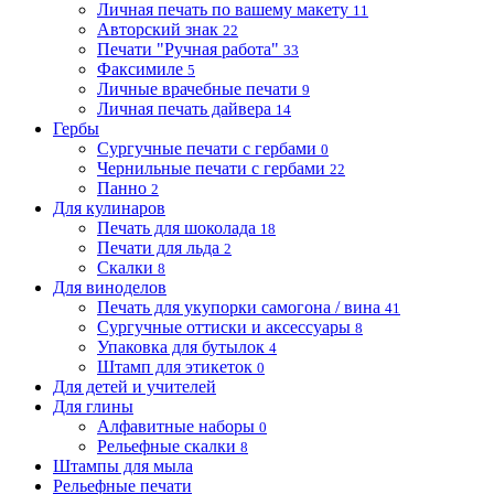
Личная печать по вашему макету
11
Авторский знак
22
Печати "Ручная работа"
33
Факсимиле
5
Личные врачебные печати
9
Личная печать дайвера
14
Гербы
Сургучные печати с гербами
0
Чернильные печати с гербами
22
Панно
2
Для кулинаров
Печать для шоколада
18
Печати для льда
2
Скалки
8
Для виноделов
Печать для укупорки самогона / вина
41
Сургучные оттиски и аксессуары
8
Упаковка для бутылок
4
Штамп для этикеток
0
Для детей и учителей
Для глины
Алфавитные наборы
0
Рельефные скалки
8
Штампы для мыла
Рельефные печати