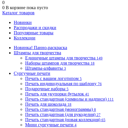
0
0
В корзине
пока пусто
Каталог товаров
Новинки
Распродажи и скидки
Популярные товары
Коллекции
Новинка! Панно-раскраска
Штампы для творчества
Единичные штампы для творчества
149
Наборы штампов для творчества
18
Штампы-алфавиты
3
Сургучные печати
Печать с вашим логотипом
5
Печать индивидуальная по шаблону
76
Подарочные наборы
5
Печать для укупорки бутылок
41
Печать стандартная (символы и надписи)
111
Печать для шоколада
18
Печать стандартная (монограммы)
8
Печать стандартная (для рукоделия)
27
Печать стандартная (новая коллекция)
65
Мини сургучные печати
4