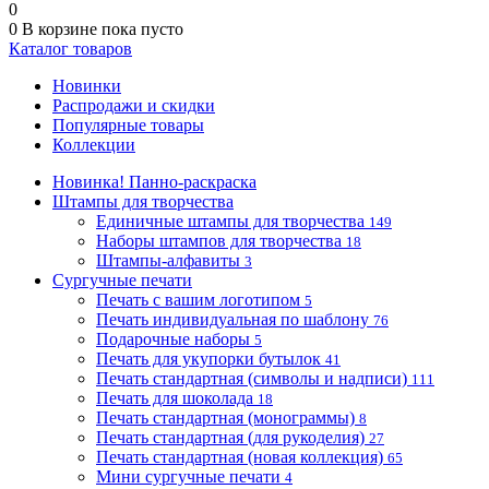
0
0
В корзине
пока пусто
Каталог товаров
Новинки
Распродажи и скидки
Популярные товары
Коллекции
Новинка! Панно-раскраска
Штампы для творчества
Единичные штампы для творчества
149
Наборы штампов для творчества
18
Штампы-алфавиты
3
Сургучные печати
Печать с вашим логотипом
5
Печать индивидуальная по шаблону
76
Подарочные наборы
5
Печать для укупорки бутылок
41
Печать стандартная (символы и надписи)
111
Печать для шоколада
18
Печать стандартная (монограммы)
8
Печать стандартная (для рукоделия)
27
Печать стандартная (новая коллекция)
65
Мини сургучные печати
4