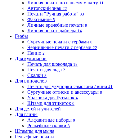
Личная печать по вашему макету
11
Авторский знак
22
Печати "Ручная работа"
33
Факсимиле
5
Личные врачебные печати
9
Личная печать дайвера
14
Гербы
Сургучные печати с гербами
0
Чернильные печати с гербами
22
Панно
2
Для кулинаров
Печать для шоколада
18
Печати для льда
2
Скалки
8
Для виноделов
Печать для укупорки самогона / вина
41
Сургучные оттиски и аксессуары
8
Упаковка для бутылок
4
Штамп для этикеток
0
Для детей и учителей
Для глины
Алфавитные наборы
0
Рельефные скалки
8
Штампы для мыла
Рельефные печати