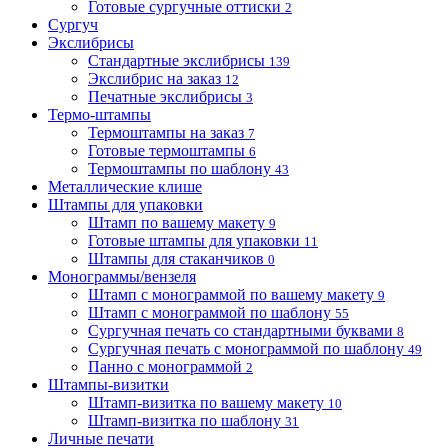
Готовые сургучные оттиски
2
Сургуч
Экслибрисы
Стандартные экслибрисы
139
Экслибрис на заказ
12
Печатные экслибрисы
3
Термо-штампы
Термоштампы на заказ
7
Готовые термоштампы
6
Термоштампы по шаблону
43
Металлические клише
Штампы для упаковки
Штамп по вашему макету
9
Готовые штампы для упаковки
11
Штампы для стаканчиков
0
Монограммы/вензеля
Штамп с монограммой по вашему макету
9
Штамп с монограммой по шаблону
55
Сургучная печать со стандартными буквами
8
Сургучная печать с монограммой по шаблону
49
Панно с монограммой
2
Штампы-визитки
Штамп-визитка по вашему макету
10
Штамп-визитка по шаблону
31
Личные печати