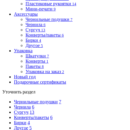
Пластиковые рукоятки
14
Мини-печати
9
Аксессуары
Чернильные подушки
7
Чернила
6
Сургуч
13
Конверты/пакеты
6
Бирки
4
Другое
5
Упаковка
Шкатулки
7
Конверты
1
Пакеты
8
Упаковка на заказ
2
Новый год
Подарочные сертификаты
Уточнить раздел
Чернильные подушки
7
Чернила
6
Сургуч
13
Конверты/пакеты
6
Бирки
4
Другое
5