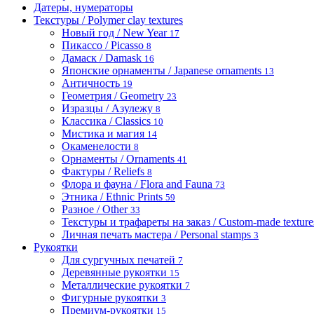
Датеры, нумераторы
Текстуры / Polymer clay textures
Новый год / New Year
17
Пикассо / Picasso
8
Дамаск / Damask
16
Японские орнаменты / Japanese ornaments
13
Античность
19
Геометрия / Geometry
23
Изразцы / Азулежу
8
Классика / Classics
10
Мистика и магия
14
Окаменелости
8
Орнаменты / Ornaments
41
Фактуры / Reliefs
8
Флора и фауна / Flora and Fauna
73
Этника / Ethnic Prints
59
Разное / Other
33
Текстуры и трафареты на заказ / Custom-made textures 
Личная печать мастера / Personal stamps
3
Рукоятки
Для сургучных печатей
7
Деревянные рукоятки
15
Металлические рукоятки
7
Фигурные рукоятки
3
Премиум-рукоятки
15