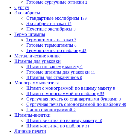
Готовые сургучные оттиски
2
Сургуч
Экслибрисы
Стандартные экслибрисы
139
Экслибрис на заказ
12
Печатные экслибрисы
3
Термо-штампы
Термоштампы на заказ
7
Готовые термоштампы
6
Термоштампы по шаблону
43
Металлические клише
Штампы для упаковки
Штамп по вашему макету
9
Готовые штампы для упаковки
11
Штампы для стаканчиков
0
Монограммы/вензеля
Штамп с монограммой по вашему макету
9
Штамп с монограммой по шаблону
55
Сургучная печать со стандартными буквами
8
Сургучная печать с монограммой по шаблону
49
Панно с монограммой
2
Штампы-визитки
Штамп-визитка по вашему макету
10
Штамп-визитка по шаблону
31
Личные печати