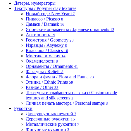
Датеры, нумераторы
Текстуры / Polymer clay textures
Новый год / New Year
17
Пикассо / Picasso
8
Дамаск / Damask
16
Японские орнаменты / Japanese ornaments
13
Античность
19
Геометрия / Geometry
23
Изразцы / Азулежу
8
Классика / Classics
10
Мистика и магия
14
Окаменелости
8
Орнаменты / Ornaments
41
Фактуры / Reliefs
8
Флора и фауна / Flora and Fauna
73
Этника / Ethnic Prints
59
Разное / Other
33
Текстуры и трафареты на заказ / Custom-made
textures and silk screens
2
Личная печать мастера / Personal stamps
3
Рукоятки
Для сургучных печатей
7
Деревянные рукоятки
15
Металлические рукоятки
7
Фигурные рукоятки
3