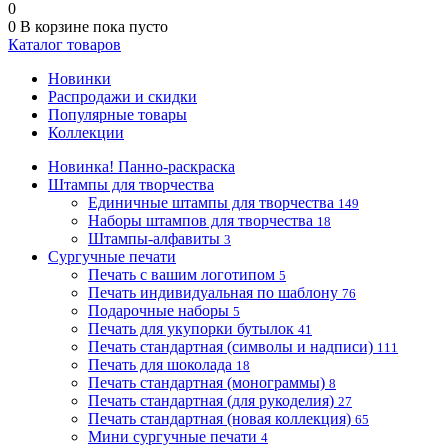
0
0
В корзине
пока пусто
Каталог товаров
Новинки
Распродажи и скидки
Популярные товары
Коллекции
Новинка! Панно-раскраска
Штампы для творчества
Единичные штампы для творчества
149
Наборы штампов для творчества
18
Штампы-алфавиты
3
Сургучные печати
Печать с вашим логотипом
5
Печать индивидуальная по шаблону
76
Подарочные наборы
5
Печать для укупорки бутылок
41
Печать стандартная (символы и надписи)
111
Печать для шоколада
18
Печать стандартная (монограммы)
8
Печать стандартная (для рукоделия)
27
Печать стандартная (новая коллекция)
65
Мини сургучные печати
4