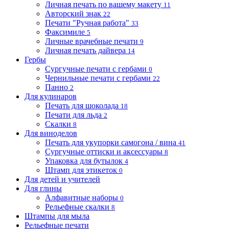
Личная печать по вашему макету
11
Авторский знак
22
Печати "Ручная работа"
33
Факсимиле
5
Личные врачебные печати
9
Личная печать дайвера
14
Гербы
Сургучные печати с гербами
0
Чернильные печати с гербами
22
Панно
2
Для кулинаров
Печать для шоколада
18
Печати для льда
2
Скалки
8
Для виноделов
Печать для укупорки самогона / вина
41
Сургучные оттиски и аксессуары
8
Упаковка для бутылок
4
Штамп для этикеток
0
Для детей и учителей
Для глины
Алфавитные наборы
0
Рельефные скалки
8
Штампы для мыла
Рельефные печати