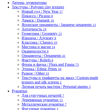
Датеры, нумераторы
Текстуры / Polymer clay textures
Новый год / New Year
17
Пикассо / Picasso
8
Дамаск / Damask
16
Японские орнаменты / Japanese ornaments
13
Античность
19
Геометрия / Geometry
23
Изразцы / Азулежу
8
Классика / Classics
10
Мистика и магия
14
Окаменелости
8
Орнаменты / Ornaments
41
Фактуры / Reliefs
8
Флора и фауна / Flora and Fauna
73
Этника / Ethnic Prints
59
Разное / Other
33
Текстуры и трафареты на заказ / Custom-made
textures and silk screens
2
Личная печать мастера / Personal stamps
3
Рукоятки
Для сургучных печатей
7
Деревянные рукоятки
15
Металлические рукоятки
7
Фигурные рукоятки
3