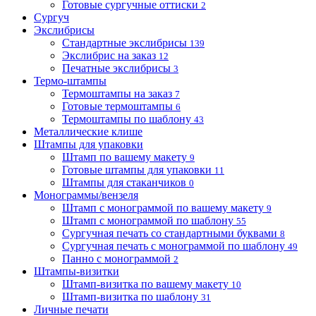
Готовые сургучные оттиски
2
Сургуч
Экслибрисы
Стандартные экслибрисы
139
Экслибрис на заказ
12
Печатные экслибрисы
3
Термо-штампы
Термоштампы на заказ
7
Готовые термоштампы
6
Термоштампы по шаблону
43
Металлические клише
Штампы для упаковки
Штамп по вашему макету
9
Готовые штампы для упаковки
11
Штампы для стаканчиков
0
Монограммы/вензеля
Штамп с монограммой по вашему макету
9
Штамп с монограммой по шаблону
55
Сургучная печать со стандартными буквами
8
Сургучная печать с монограммой по шаблону
49
Панно с монограммой
2
Штампы-визитки
Штамп-визитка по вашему макету
10
Штамп-визитка по шаблону
31
Личные печати