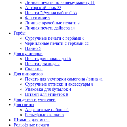
Личная печать по вашему макету
11
Авторский знак
22
Печати "Ручная работа"
33
Факсимиле
5
Личные врачебные печати
9
Личная печать дайвера
14
Гербы
Сургучные печати с гербами
0
Чернильные печати с гербами
22
Панно
2
Для кулинаров
Печать для шоколада
18
Печати для льда
2
Скалки
8
Для виноделов
Печать для укупорки самогона / вина
41
Сургучные оттиски и аксессуары
8
Упаковка для бутылок
4
Штамп для этикеток
0
Для детей и учителей
Для глины
Алфавитные наборы
0
Рельефные скалки
8
Штампы для мыла
Рельефные печати