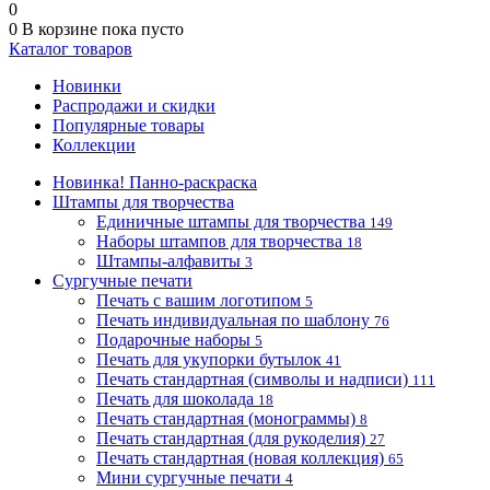
0
0
В корзине
пока пусто
Каталог товаров
Новинки
Распродажи и скидки
Популярные товары
Коллекции
Новинка! Панно-раскраска
Штампы для творчества
Единичные штампы для творчества
149
Наборы штампов для творчества
18
Штампы-алфавиты
3
Сургучные печати
Печать с вашим логотипом
5
Печать индивидуальная по шаблону
76
Подарочные наборы
5
Печать для укупорки бутылок
41
Печать стандартная (символы и надписи)
111
Печать для шоколада
18
Печать стандартная (монограммы)
8
Печать стандартная (для рукоделия)
27
Печать стандартная (новая коллекция)
65
Мини сургучные печати
4