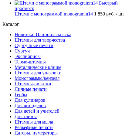
Быстрый
просмотр
Штамп с монограммой monogramm14
1 850 руб.
/ шт
Каталог
Новинка! Панно-раскраска
Штампы для творчества
Сургучные печати
Сургуч
Экслибрисы
Термо-штампы
Металлические клише
Штампы для упаковки
Монограммы/вензеля
Штампы-визитки
Личные печати
Гербы
Для кулинаров
Для виноделов
Для детей и учителей
Для глины
Штампы для мыла
Рельефные печати
Датеры, нумераторы