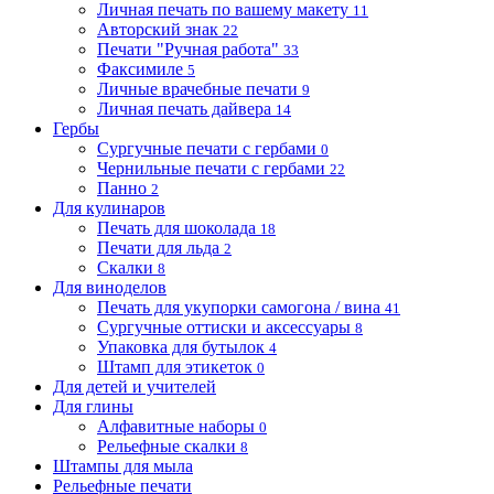
Личная печать по вашему макету
11
Авторский знак
22
Печати "Ручная работа"
33
Факсимиле
5
Личные врачебные печати
9
Личная печать дайвера
14
Гербы
Сургучные печати с гербами
0
Чернильные печати с гербами
22
Панно
2
Для кулинаров
Печать для шоколада
18
Печати для льда
2
Скалки
8
Для виноделов
Печать для укупорки самогона / вина
41
Сургучные оттиски и аксессуары
8
Упаковка для бутылок
4
Штамп для этикеток
0
Для детей и учителей
Для глины
Алфавитные наборы
0
Рельефные скалки
8
Штампы для мыла
Рельефные печати