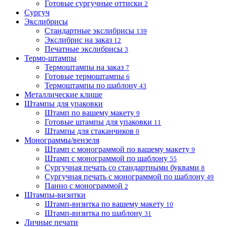
Готовые сургучные оттиски
2
Сургуч
Экслибрисы
Стандартные экслибрисы
139
Экслибрис на заказ
12
Печатные экслибрисы
3
Термо-штампы
Термоштампы на заказ
7
Готовые термоштампы
6
Термоштампы по шаблону
43
Металлические клише
Штампы для упаковки
Штамп по вашему макету
9
Готовые штампы для упаковки
11
Штампы для стаканчиков
0
Монограммы/вензеля
Штамп с монограммой по вашему макету
9
Штамп с монограммой по шаблону
55
Сургучная печать со стандартными буквами
8
Сургучная печать с монограммой по шаблону
49
Панно с монограммой
2
Штампы-визитки
Штамп-визитка по вашему макету
10
Штамп-визитка по шаблону
31
Личные печати