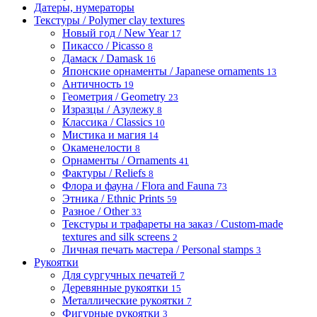
Датеры, нумераторы
Текстуры / Polymer clay textures
Новый год / New Year
17
Пикассо / Picasso
8
Дамаск / Damask
16
Японские орнаменты / Japanese ornaments
13
Античность
19
Геометрия / Geometry
23
Изразцы / Азулежу
8
Классика / Classics
10
Мистика и магия
14
Окаменелости
8
Орнаменты / Ornaments
41
Фактуры / Reliefs
8
Флора и фауна / Flora and Fauna
73
Этника / Ethnic Prints
59
Разное / Other
33
Текстуры и трафареты на заказ / Custom-made
textures and silk screens
2
Личная печать мастера / Personal stamps
3
Рукоятки
Для сургучных печатей
7
Деревянные рукоятки
15
Металлические рукоятки
7
Фигурные рукоятки
3