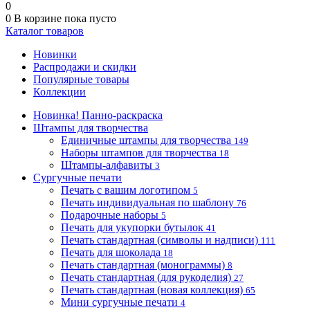
0
0
В корзине
пока пусто
Каталог товаров
Новинки
Распродажи и скидки
Популярные товары
Коллекции
Новинка! Панно-раскраска
Штампы для творчества
Единичные штампы для творчества
149
Наборы штампов для творчества
18
Штампы-алфавиты
3
Сургучные печати
Печать с вашим логотипом
5
Печать индивидуальная по шаблону
76
Подарочные наборы
5
Печать для укупорки бутылок
41
Печать стандартная (символы и надписи)
111
Печать для шоколада
18
Печать стандартная (монограммы)
8
Печать стандартная (для рукоделия)
27
Печать стандартная (новая коллекция)
65
Мини сургучные печати
4