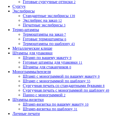
Готовые сургучные оттиски
2
Сургуч
Экслибрисы
Стандартные экслибрисы
139
Экслибрис на заказ
12
Печатные экслибрисы
3
Термо-штампы
Термоштампы на заказ
7
Готовые термоштампы
6
Термоштампы по шаблону
43
Металлические клише
Штампы для упаковки
Штамп по вашему макету
9
Готовые штампы для упаковки
11
Штампы для стаканчиков
0
Монограммы/вензеля
Штамп с монограммой по вашему макету
9
Штамп с монограммой по шаблону
55
Сургучная печать со стандартными буквами
8
Сургучная печать с монограммой по шаблону
49
Панно с монограммой
2
Штампы-визитки
Штамп-визитка по вашему макету
10
Штамп-визитка по шаблону
31
Личные печати