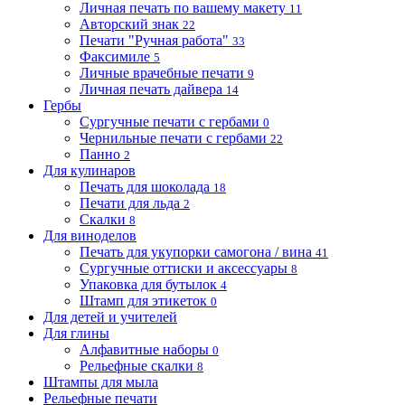
Личная печать по вашему макету
11
Авторский знак
22
Печати "Ручная работа"
33
Факсимиле
5
Личные врачебные печати
9
Личная печать дайвера
14
Гербы
Сургучные печати с гербами
0
Чернильные печати с гербами
22
Панно
2
Для кулинаров
Печать для шоколада
18
Печати для льда
2
Скалки
8
Для виноделов
Печать для укупорки самогона / вина
41
Сургучные оттиски и аксессуары
8
Упаковка для бутылок
4
Штамп для этикеток
0
Для детей и учителей
Для глины
Алфавитные наборы
0
Рельефные скалки
8
Штампы для мыла
Рельефные печати