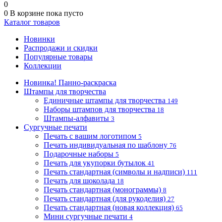
0
0
В корзине
пока пусто
Каталог товаров
Новинки
Распродажи и скидки
Популярные товары
Коллекции
Новинка! Панно-раскраска
Штампы для творчества
Единичные штампы для творчества
149
Наборы штампов для творчества
18
Штампы-алфавиты
3
Сургучные печати
Печать с вашим логотипом
5
Печать индивидуальная по шаблону
76
Подарочные наборы
5
Печать для укупорки бутылок
41
Печать стандартная (символы и надписи)
111
Печать для шоколада
18
Печать стандартная (монограммы)
8
Печать стандартная (для рукоделия)
27
Печать стандартная (новая коллекция)
65
Мини сургучные печати
4