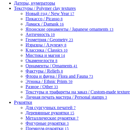
Датеры, нумераторы
Текстуры / Polymer clay textures
Новый год / New Year
17
Пикассо / Picasso
8
Дамаск / Damask
16
Японские орнаменты / Japanese ornaments
13
Античность
19
Геометрия / Geometry
23
Изразцы / Азулежу
8
Классика / Classics
10
Мистика и магия
14
Окаменелости
8
Орнаменты / Ornaments
41
Фактуры / Reliefs
8
Флора и фауна / Flora and Fauna
73
Этника / Ethnic Prints
59
Разное / Other
33
Текстуры и трафареты на заказ / Custom-made textures 
Личная печать мастера / Personal stamps
3
Рукоятки
Для сургучных печатей
7
Деревянные рукоятки
15
Металлические рукоятки
7
Фигурные рукоятки
3
Премиум-рукоятки
15