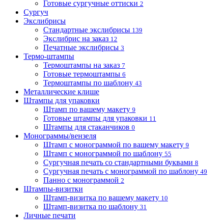
Готовые сургучные оттиски
2
Сургуч
Экслибрисы
Стандартные экслибрисы
139
Экслибрис на заказ
12
Печатные экслибрисы
3
Термо-штампы
Термоштампы на заказ
7
Готовые термоштампы
6
Термоштампы по шаблону
43
Металлические клише
Штампы для упаковки
Штамп по вашему макету
9
Готовые штампы для упаковки
11
Штампы для стаканчиков
0
Монограммы/вензеля
Штамп с монограммой по вашему макету
9
Штамп с монограммой по шаблону
55
Сургучная печать со стандартными буквами
8
Сургучная печать с монограммой по шаблону
49
Панно с монограммой
2
Штампы-визитки
Штамп-визитка по вашему макету
10
Штамп-визитка по шаблону
31
Личные печати