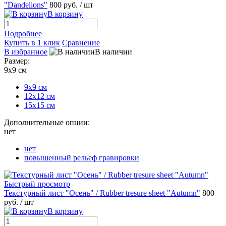
"Dandelions"
800 руб.
/ шт
В корзину
Подробнее
Купить в 1 клик
Сравнение
В избранное
В наличии
Размер:
9х9 см
9х9 см
12х12 см
15х15 см
Дополнительные опции:
нет
нет
повышенный рельеф гравировки
Быстрый просмотр
Текстурный лист "Осень" / Rubber tresure sheet "Autumn"
800
руб.
/ шт
В корзину