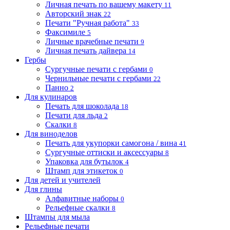
Личная печать по вашему макету
11
Авторский знак
22
Печати "Ручная работа"
33
Факсимиле
5
Личные врачебные печати
9
Личная печать дайвера
14
Гербы
Сургучные печати с гербами
0
Чернильные печати с гербами
22
Панно
2
Для кулинаров
Печать для шоколада
18
Печати для льда
2
Скалки
8
Для виноделов
Печать для укупорки самогона / вина
41
Сургучные оттиски и аксессуары
8
Упаковка для бутылок
4
Штамп для этикеток
0
Для детей и учителей
Для глины
Алфавитные наборы
0
Рельефные скалки
8
Штампы для мыла
Рельефные печати