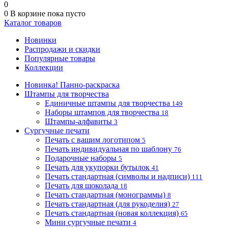
0
0
В корзине
пока пусто
Каталог товаров
Новинки
Распродажи и скидки
Популярные товары
Коллекции
Новинка! Панно-раскраска
Штампы для творчества
Единичные штампы для творчества
149
Наборы штампов для творчества
18
Штампы-алфавиты
3
Сургучные печати
Печать с вашим логотипом
5
Печать индивидуальная по шаблону
76
Подарочные наборы
5
Печать для укупорки бутылок
41
Печать стандартная (символы и надписи)
111
Печать для шоколада
18
Печать стандартная (монограммы)
8
Печать стандартная (для рукоделия)
27
Печать стандартная (новая коллекция)
65
Мини сургучные печати
4