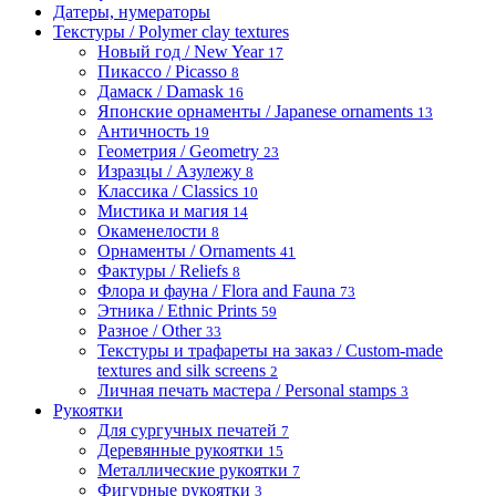
Датеры, нумераторы
Текстуры / Polymer clay textures
Новый год / New Year
17
Пикассо / Picasso
8
Дамаск / Damask
16
Японские орнаменты / Japanese ornaments
13
Античность
19
Геометрия / Geometry
23
Изразцы / Азулежу
8
Классика / Classics
10
Мистика и магия
14
Окаменелости
8
Орнаменты / Ornaments
41
Фактуры / Reliefs
8
Флора и фауна / Flora and Fauna
73
Этника / Ethnic Prints
59
Разное / Other
33
Текстуры и трафареты на заказ / Custom-made
textures and silk screens
2
Личная печать мастера / Personal stamps
3
Рукоятки
Для сургучных печатей
7
Деревянные рукоятки
15
Металлические рукоятки
7
Фигурные рукоятки
3