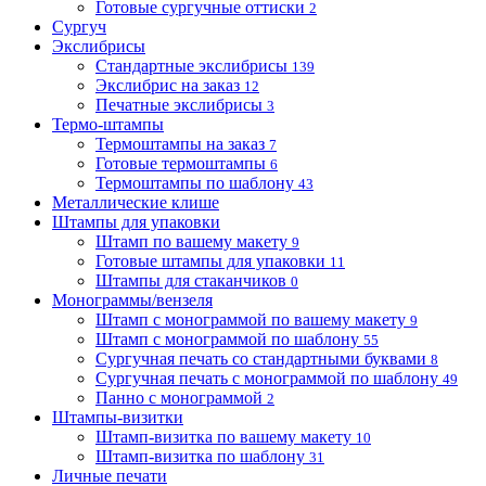
Готовые сургучные оттиски
2
Сургуч
Экслибрисы
Стандартные экслибрисы
139
Экслибрис на заказ
12
Печатные экслибрисы
3
Термо-штампы
Термоштампы на заказ
7
Готовые термоштампы
6
Термоштампы по шаблону
43
Металлические клише
Штампы для упаковки
Штамп по вашему макету
9
Готовые штампы для упаковки
11
Штампы для стаканчиков
0
Монограммы/вензеля
Штамп с монограммой по вашему макету
9
Штамп с монограммой по шаблону
55
Сургучная печать со стандартными буквами
8
Сургучная печать с монограммой по шаблону
49
Панно с монограммой
2
Штампы-визитки
Штамп-визитка по вашему макету
10
Штамп-визитка по шаблону
31
Личные печати