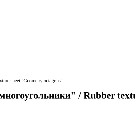
ture sheet "Geometry octagons"
ногоугольники" / Rubber textu