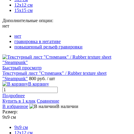
12х12 см
15х15 см
Дополнительные опции:
нет
нет
гравировка в негативе
повышенный рельеф гравировки
Быстрый просмотр
Текстурный лист "Стимпанк" / Rubber texture sheet
"Steampunk"
800 руб.
/ шт
В корзину
Подробнее
Купить в 1 клик
Сравнение
В избранное
В наличии
Размер:
9х9 см
9х9 см
12х12 см