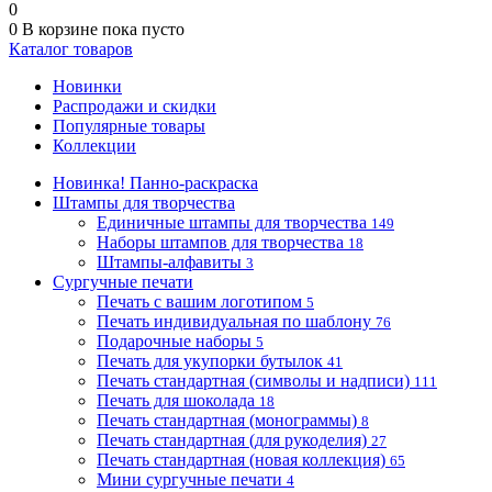
0
0
В корзине
пока пусто
Каталог товаров
Новинки
Распродажи и скидки
Популярные товары
Коллекции
Новинка! Панно-раскраска
Штампы для творчества
Единичные штампы для творчества
149
Наборы штампов для творчества
18
Штампы-алфавиты
3
Сургучные печати
Печать с вашим логотипом
5
Печать индивидуальная по шаблону
76
Подарочные наборы
5
Печать для укупорки бутылок
41
Печать стандартная (символы и надписи)
111
Печать для шоколада
18
Печать стандартная (монограммы)
8
Печать стандартная (для рукоделия)
27
Печать стандартная (новая коллекция)
65
Мини сургучные печати
4