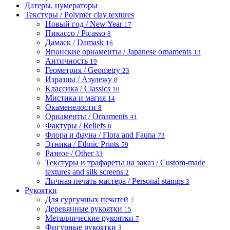
Датеры, нумераторы
Текстуры / Polymer clay textures
Новый год / New Year
17
Пикассо / Picasso
8
Дамаск / Damask
16
Японские орнаменты / Japanese ornaments
13
Античность
19
Геометрия / Geometry
23
Изразцы / Азулежу
8
Классика / Classics
10
Мистика и магия
14
Окаменелости
8
Орнаменты / Ornaments
41
Фактуры / Reliefs
8
Флора и фауна / Flora and Fauna
73
Этника / Ethnic Prints
59
Разное / Other
33
Текстуры и трафареты на заказ / Custom-made
textures and silk screens
2
Личная печать мастера / Personal stamps
3
Рукоятки
Для сургучных печатей
7
Деревянные рукоятки
15
Металлические рукоятки
7
Фигурные рукоятки
3