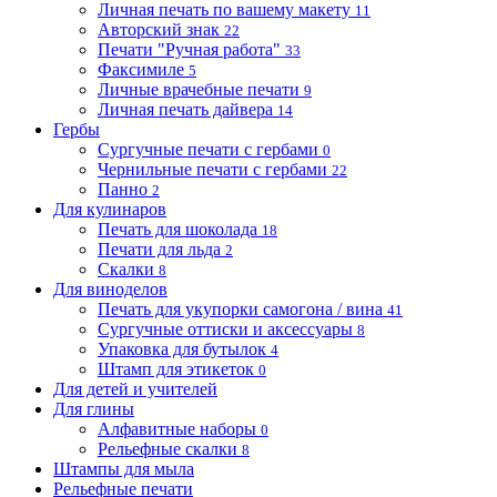
Личная печать по вашему макету
11
Авторский знак
22
Печати "Ручная работа"
33
Факсимиле
5
Личные врачебные печати
9
Личная печать дайвера
14
Гербы
Сургучные печати с гербами
0
Чернильные печати с гербами
22
Панно
2
Для кулинаров
Печать для шоколада
18
Печати для льда
2
Скалки
8
Для виноделов
Печать для укупорки самогона / вина
41
Сургучные оттиски и аксессуары
8
Упаковка для бутылок
4
Штамп для этикеток
0
Для детей и учителей
Для глины
Алфавитные наборы
0
Рельефные скалки
8
Штампы для мыла
Рельефные печати