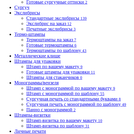
Готовые сургучные оттиски
2
Сургуч
Экслибрисы
Стандартные экслибрисы
139
Экслибрис на заказ
12
Печатные экслибрисы
3
Термо-штампы
Термоштампы на заказ
7
Готовые термоштампы
6
Термоштампы по шаблону
43
Металлические клише
Штампы для упаковки
Штамп по вашему макету
9
Готовые штампы для упаковки
11
Штампы для стаканчиков
0
Монограммы/вензеля
Штамп с монограммой по вашему макету
9
Штамп с монограммой по шаблону
55
Сургучная печать со стандартными буквами
8
Сургучная печать с монограммой по шаблону
49
Панно с монограммой
2
Штампы-визитки
Штамп-визитка по вашему макету
10
Штамп-визитка по шаблону
31
Личные печати