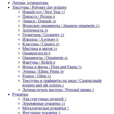
Датеры, нумераторы
Текстуры / Polymer clay textures
Новый год / New Year
17
Пикассо / Picasso
8
Дамаск / Damask
16
Японские орнаменты / Japanese ornaments
13
Античность
19
Геометрия / Geometry
23
Изразцы / Азулежу
8
Классика / Classics
10
Мистика и магия
14
Окаменелости
8
Орнаменты / Ornaments
41
Фактуры / Reliefs
8
Флора и фауна / Flora and Fauna
73
Этника / Ethnic Prints
59
Разное / Other
33
Текстуры и трафареты на заказ / Custom-made
textures and silk screens
2
Личная печать мастера / Personal stamps
3
Рукоятки
Для сургучных печатей
7
Деревянные рукоятки
15
Металлические рукоятки
7
Фигурные рукоятки
3