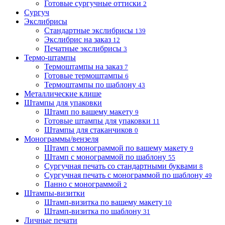
Готовые сургучные оттиски
2
Сургуч
Экслибрисы
Стандартные экслибрисы
139
Экслибрис на заказ
12
Печатные экслибрисы
3
Термо-штампы
Термоштампы на заказ
7
Готовые термоштампы
6
Термоштампы по шаблону
43
Металлические клише
Штампы для упаковки
Штамп по вашему макету
9
Готовые штампы для упаковки
11
Штампы для стаканчиков
0
Монограммы/вензеля
Штамп с монограммой по вашему макету
9
Штамп с монограммой по шаблону
55
Сургучная печать со стандартными буквами
8
Сургучная печать с монограммой по шаблону
49
Панно с монограммой
2
Штампы-визитки
Штамп-визитка по вашему макету
10
Штамп-визитка по шаблону
31
Личные печати