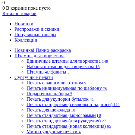
0
0
В корзине
пока пусто
Каталог товаров
Новинки
Распродажи и скидки
Популярные товары
Коллекции
Новинка! Панно-раскраска
Штампы для творчества
Единичные штампы для творчества
149
Наборы штампов для творчества
18
Штампы-алфавиты
3
Сургучные печати
Печать с вашим логотипом
5
Печать индивидуальная по шаблону
76
Подарочные наборы
5
Печать для укупорки бутылок
41
Печать стандартная (символы и надписи)
111
Печать для шоколада
18
Печать стандартная (монограммы)
8
Печать стандартная (для рукоделия)
27
Печать стандартная (новая коллекция)
65
Мини сургучные печати
4