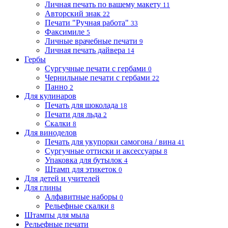
Личная печать по вашему макету
11
Авторский знак
22
Печати "Ручная работа"
33
Факсимиле
5
Личные врачебные печати
9
Личная печать дайвера
14
Гербы
Сургучные печати с гербами
0
Чернильные печати с гербами
22
Панно
2
Для кулинаров
Печать для шоколада
18
Печати для льда
2
Скалки
8
Для виноделов
Печать для укупорки самогона / вина
41
Сургучные оттиски и аксессуары
8
Упаковка для бутылок
4
Штамп для этикеток
0
Для детей и учителей
Для глины
Алфавитные наборы
0
Рельефные скалки
8
Штампы для мыла
Рельефные печати