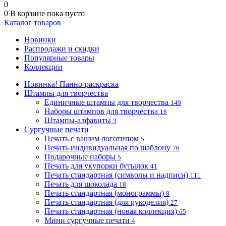
0
0
В корзине
пока пусто
Каталог товаров
Новинки
Распродажи и скидки
Популярные товары
Коллекции
Новинка! Панно-раскраска
Штампы для творчества
Единичные штампы для творчества
149
Наборы штампов для творчества
18
Штампы-алфавиты
3
Сургучные печати
Печать с вашим логотипом
5
Печать индивидуальная по шаблону
76
Подарочные наборы
5
Печать для укупорки бутылок
41
Печать стандартная (символы и надписи)
111
Печать для шоколада
18
Печать стандартная (монограммы)
8
Печать стандартная (для рукоделия)
27
Печать стандартная (новая коллекция)
65
Мини сургучные печати
4