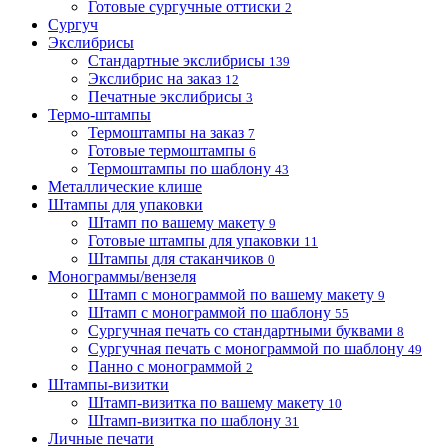
Готовые сургучные оттиски
2
Сургуч
Экслибрисы
Стандартные экслибрисы
139
Экслибрис на заказ
12
Печатные экслибрисы
3
Термо-штампы
Термоштампы на заказ
7
Готовые термоштампы
6
Термоштампы по шаблону
43
Металлические клише
Штампы для упаковки
Штамп по вашему макету
9
Готовые штампы для упаковки
11
Штампы для стаканчиков
0
Монограммы/вензеля
Штамп с монограммой по вашему макету
9
Штамп с монограммой по шаблону
55
Сургучная печать со стандартными буквами
8
Сургучная печать с монограммой по шаблону
49
Панно с монограммой
2
Штампы-визитки
Штамп-визитка по вашему макету
10
Штамп-визитка по шаблону
31
Личные печати