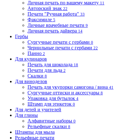
Личная печать по вашему макету
11
Авторский знак
22
Печати "Ручная работа"
33
Факсимиле
5
Личные врачебные печати
9
Личная печать дайвера
14
Гербы
Сургучные печати с гербами
0
Чернильные печати с гербами
22
Панно
2
Для кулинаров
Печать для шоколада
18
Печати для льда
2
Скалки
8
Для виноделов
Печать для укупорки самогона / вина
41
Сургучные оттиски и аксессуары
8
Упаковка для бутылок
4
Штамп для этикеток
0
Для детей и учителей
Для глины
Алфавитные наборы
0
Рельефные скалки
8
Штампы для мыла
Рельефные печати