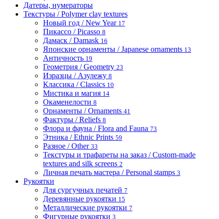
Датеры, нумераторы
Текстуры / Polymer clay textures
Новый год / New Year
17
Пикассо / Picasso
8
Дамаск / Damask
16
Японские орнаменты / Japanese ornaments
13
Античность
19
Геометрия / Geometry
23
Изразцы / Азулежу
8
Классика / Classics
10
Мистика и магия
14
Окаменелости
8
Орнаменты / Ornaments
41
Фактуры / Reliefs
8
Флора и фауна / Flora and Fauna
73
Этника / Ethnic Prints
59
Разное / Other
33
Текстуры и трафареты на заказ / Custom-made
textures and silk screens
2
Личная печать мастера / Personal stamps
3
Рукоятки
Для сургучных печатей
7
Деревянные рукоятки
15
Металлические рукоятки
7
Фигурные рукоятки
3