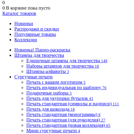
0
0
В корзине
пока пусто
Каталог товаров
Новинки
Распродажи и скидки
Популярные товары
Коллекции
Новинка! Панно-раскраска
Штампы для творчества
Единичные штампы для творчества
149
Наборы штампов для творчества
18
Штампы-алфавиты
3
Сургучные печати
Печать с вашим логотипом
5
Печать индивидуальная по шаблону
76
Подарочные наборы
5
Печать для укупорки бутылок
41
Печать стандартная (символы и надписи)
111
Печать для шоколада
18
Печать стандартная (монограммы)
8
Печать стандартная (для рукоделия)
27
Печать стандартная (новая коллекция)
65
Мини сургучные печати
4