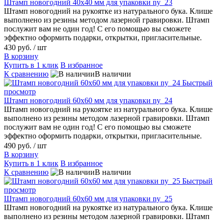
Штамп новогодний 40х40 мм для упаковки ny_23
Штамп новогодний на рукоятке из натурального бука. Клише
выполнено из резины методом лазерной гравировки. Штамп
послужит вам не один год! С его помощью вы сможете
эффектно оформить подарки, открытки, пригласительные.
430 руб.
/ шт
В корзину
Купить в 1 клик
В избранное
К сравнению
В наличии
Быстрый
просмотр
Штамп новогодний 60х60 мм для упаковки ny_24
Штамп новогодний на рукоятке из натурального бука. Клише
выполнено из резины методом лазерной гравировки. Штамп
послужит вам не один год! С его помощью вы сможете
эффектно оформить подарки, открытки, пригласительные.
490 руб.
/ шт
В корзину
Купить в 1 клик
В избранное
К сравнению
В наличии
Быстрый
просмотр
Штамп новогодний 60х60 мм для упаковки ny_25
Штамп новогодний на рукоятке из натурального бука. Клише
выполнено из резины методом лазерной гравировки. Штамп