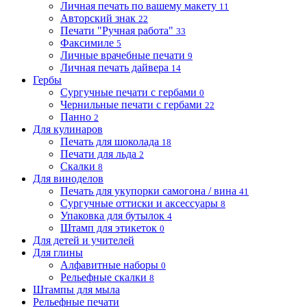
Личная печать по вашему макету
11
Авторский знак
22
Печати "Ручная работа"
33
Факсимиле
5
Личные врачебные печати
9
Личная печать дайвера
14
Гербы
Сургучные печати с гербами
0
Чернильные печати с гербами
22
Панно
2
Для кулинаров
Печать для шоколада
18
Печати для льда
2
Скалки
8
Для виноделов
Печать для укупорки самогона / вина
41
Сургучные оттиски и аксессуары
8
Упаковка для бутылок
4
Штамп для этикеток
0
Для детей и учителей
Для глины
Алфавитные наборы
0
Рельефные скалки
8
Штампы для мыла
Рельефные печати