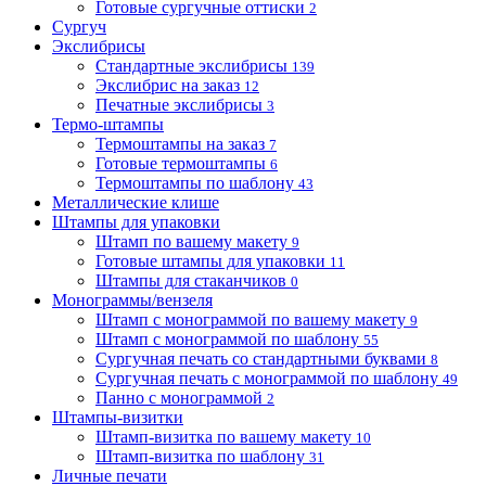
Готовые сургучные оттиски
2
Сургуч
Экслибрисы
Стандартные экслибрисы
139
Экслибрис на заказ
12
Печатные экслибрисы
3
Термо-штампы
Термоштампы на заказ
7
Готовые термоштампы
6
Термоштампы по шаблону
43
Металлические клише
Штампы для упаковки
Штамп по вашему макету
9
Готовые штампы для упаковки
11
Штампы для стаканчиков
0
Монограммы/вензеля
Штамп с монограммой по вашему макету
9
Штамп с монограммой по шаблону
55
Сургучная печать со стандартными буквами
8
Сургучная печать с монограммой по шаблону
49
Панно с монограммой
2
Штампы-визитки
Штамп-визитка по вашему макету
10
Штамп-визитка по шаблону
31
Личные печати