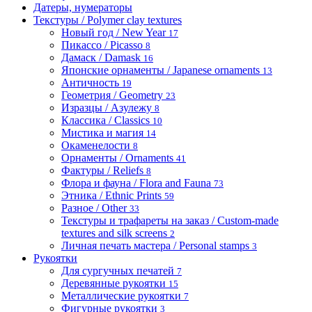
Датеры, нумераторы
Текстуры / Polymer clay textures
Новый год / New Year
17
Пикассо / Picasso
8
Дамаск / Damask
16
Японские орнаменты / Japanese ornaments
13
Античность
19
Геометрия / Geometry
23
Изразцы / Азулежу
8
Классика / Classics
10
Мистика и магия
14
Окаменелости
8
Орнаменты / Ornaments
41
Фактуры / Reliefs
8
Флора и фауна / Flora and Fauna
73
Этника / Ethnic Prints
59
Разное / Other
33
Текстуры и трафареты на заказ / Custom-made
textures and silk screens
2
Личная печать мастера / Personal stamps
3
Рукоятки
Для сургучных печатей
7
Деревянные рукоятки
15
Металлические рукоятки
7
Фигурные рукоятки
3